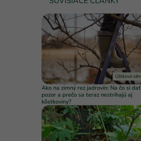
SÚVISIACE ČLÁNKY
Úžitková záh
Ako na zimný rez jadrovín: Na čo si dať
pozor a prečo sa teraz nestrihajú aj
kôstkoviny?