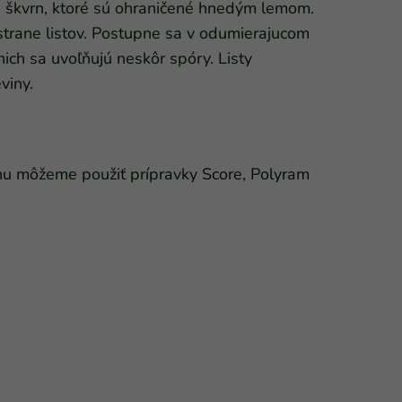
h škvrn, ktoré sú ohraničené hnedým lemom.
 strane listov. Postupne sa v odumierajucom
nich sa uvoľňujú neskôr spóry. Listy
viny.
ahu môžeme použiť prípravky Score, Polyram