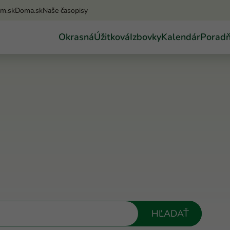
am.sk
Doma.sk
Naše časopisy
Okrasná
Úžitková
Izbovky
Kalendár
Porad
HĽADAŤ