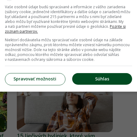
Vaše osobné údaje budú spracúvané a informácie z vášho zariadenia
(súbory cookie, jedinečné identifikátory a ďalšie údaje o zariadení) môžu
byť ukladané a používané 215 partnermi a môžu s nimi byť zdieľané
alebo môžu byť využívané konkrétne týmito webovými stránkami. My
a naši partneri môžeme používať presné údaje o geolokácii.
Pozrite si
zoznam partnerov.
Niektorí dodávatelia môžu spracúvať vaše osobné údaje na základe
oprávneného záujmu, proti ktorému môžete vzniesť námietku pomocou
možností nižšie. Dole na tejto stránke alebo v ponuke webu nájdite
odkaz, pomocou ktorého môžete spravovať alebo odvolať súhlas
v nastaveniach ochrany súkromia a súborov cookie.
Spravovať možnosti
Súhlas
ať
15 liečivých byliniek, ktoré vám