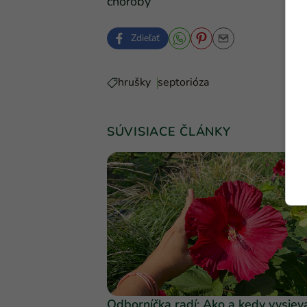
choroby
Zdieľať
hrušky
septorióza
SÚVISIACE ČLÁNKY
Odborníčka radí: Ako a kedy vysiev