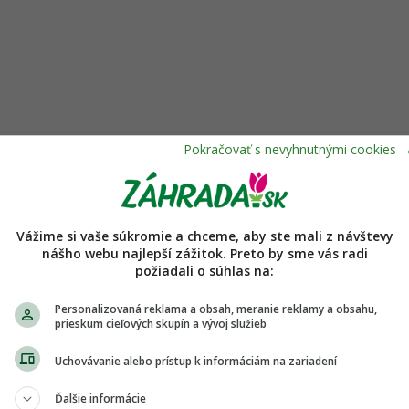
 opadaných listov a aj tých, ktoré počas
ú.
Vážime si vaše súkromie a chceme, aby ste mali z návštevy
nášho webu najlepší zážitok. Preto by sme vás radi
požiadali o súhlas na:
. Osvedčilo sa udržiavanie svetlej a vzdušnej
Personalizovaná reklama a obsah, meranie reklamy a obsahu,
prieskum cieľových skupín a vývoj služieb
 predčasné opadávanie listov hrušiek; sivasté
Uchovávanie alebo prístup k informáciám na zariadení
ušiek; choroby hrušiek; hrušky; hubové
Ďalšie informácie