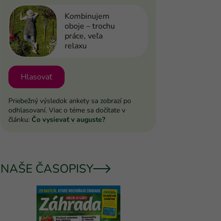
Kombinujem
oboje – trochu
práce, veľa
relaxu
Hlasovať
Priebežný výsledok ankety sa zobrazí po
odhlasovaní. Viac o téme sa dočítate v
článku:
Čo vysievať v auguste?
NAŠE ČASOPISY
UROB SI 