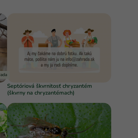
rada
Septóriová škvrnitosť chryzantém
(škvrny na chryzantémach)