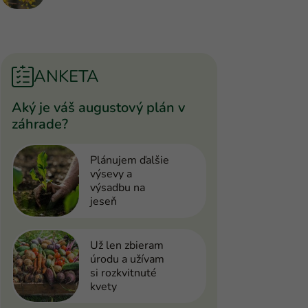
ANKETA
Aký je váš augustový plán v
záhrade?
Plánujem ďalšie
výsevy a
výsadbu na
jeseň
Už len zbieram
úrodu a užívam
si rozkvitnuté
kvety