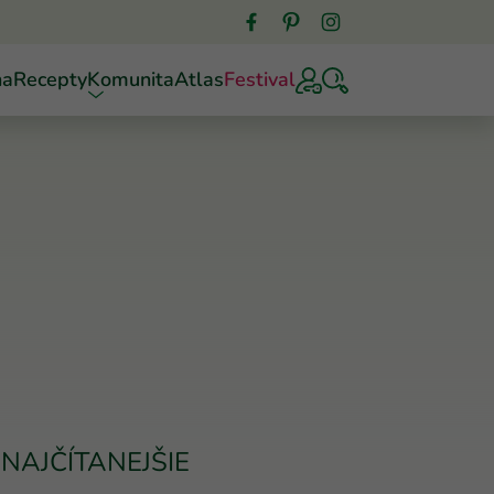
ňa
Recepty
Komunita
Atlas
Festival
NAJČÍTANEJŠIE