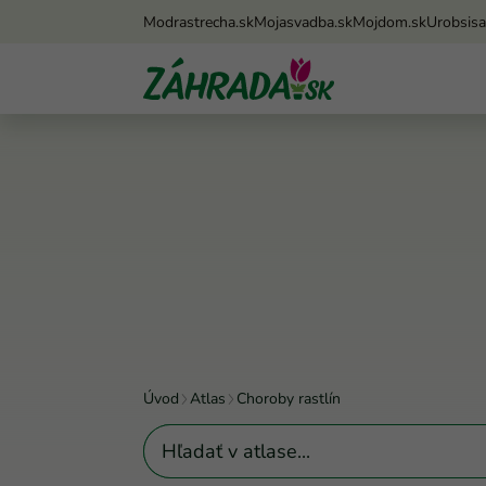
Modrastrecha.sk
Mojasvadba.sk
Mojdom.sk
Urobsis
Úvod
Atlas
Choroby rastlín