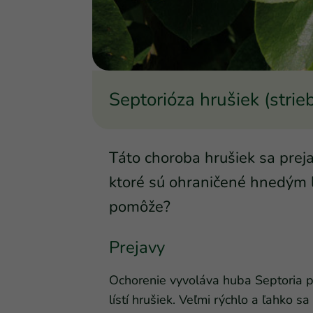
Septorióza hrušiek (strie
Táto choroba hrušiek sa preja
ktoré sú ohraničené hnedým 
pomôže?
Prejavy
Ochorenie vyvoláva huba Septoria pi
lístí hrušiek. Veľmi rýchlo a ľahko sa