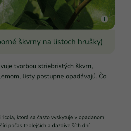
borné škvrny na listoch hrušky)
vuje tvorbou striebristých škvrn,
lemom, listy postupne opadávajú. Čo
ricola, ktorá sa často vyskytuje v opadanom
 šíri počas teplejších a daždivejších dní.