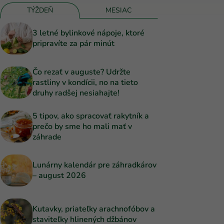
TÝŽDEŇ
MESIAC
3 letné bylinkové nápoje, ktoré
pripravíte za pár minút
Čo rezať v auguste? Udržte
rastliny v kondícii, no na tieto
druhy radšej nesiahajte!
5 tipov, ako spracovať rakytník a
prečo by sme ho mali mať v
záhrade
Lunárny kalendár pre záhradkárov
– august 2026
Kutavky, priateľky arachnofóbov a
staviteľky hlinených džbánov