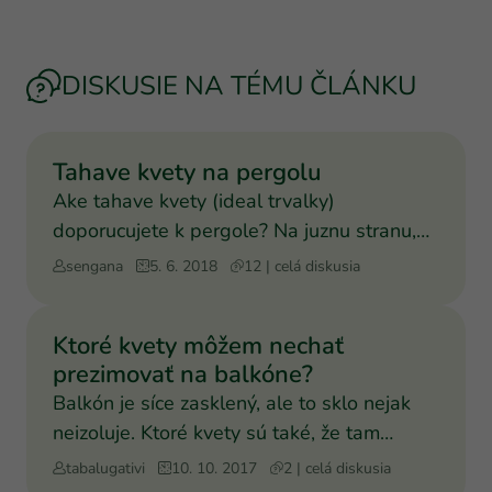
DISKUSIE NA TÉMU ČLÁNKU
Tahave kvety na pergolu
Ake tahave kvety (ideal trvalky)
doporucujete k pergole? Na juznu stranu,
takze bude tam celkom ples
sengana
5. 6. 2018
12 | celá diskusia
Ktoré kvety môžem nechať
prezimovať na balkóne?
Balkón je síce zasklený, ale to sklo nejak
neizoluje. Ktoré kvety sú také, že tam
vydržia aj cez zim
tabalugativi
10. 10. 2017
2 | celá diskusia