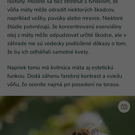
rastliny. Môžete sa tiež stretnúť s tvrdením, že
vôňa mäty môže odradiť niektorých škodcov,
napríklad vošky, pavúky alebo mravce. Niektoré
štúdie potvrdzujú, že koncentrovaný esenciálny
olej z mäty môže odpudzovať určité škodce, ale v
záhrade nie sú vedecky podložené dôkazy o tom,
že by ich odháňali samotné kvety.
Napriek tomu má kvitnúca mäta aj estetickú
funkciu. Dodá záhonu farebný kontrast a sviežu
vôňu, čo oceníte najmä pri posedení na terase.