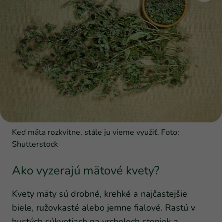
Keď mäta rozkvitne, stále ju vieme využiť. Foto:
Shutterstock
Ako vyzerajú mätové kvety?
Kvety mäty sú drobné, krehké a najčastejšie
biele, ružovkasté alebo jemne fialové. Rastú v
hustých súkvetiach na vrcholoch stoniek a