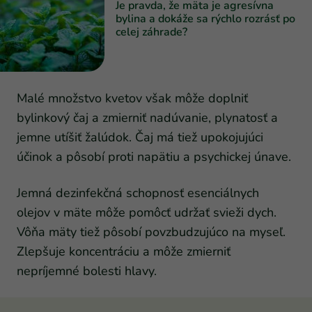
Je pravda, že mäta je agresívna
bylina a dokáže sa rýchlo rozrásť po
celej záhrade?
Malé množstvo kvetov však môže doplniť
bylinkový čaj a zmierniť nadúvanie, plynatosť a
jemne utíšiť žalúdok. Čaj má tiež upokojujúci
účinok a pôsobí proti napätiu a psychickej únave.
Jemná dezinfekčná schopnosť esenciálnych
olejov v mäte môže pomôcť udržať svieži dych.
Vôňa mäty tiež pôsobí povzbudzujúco na myseľ.
Zlepšuje koncentráciu a môže zmierniť
nepríjemné bolesti hlavy.