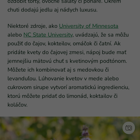
ozdobiť torty, ovocné šaláty či poháre. Okrem
chuti dodajú jedlu aj nádych luxusu.
Niektoré zdroje, ako
University of Minnesota
alebo
NC State University
, uvádzajú, že sa môžu
použiť do čajov, kokteilov, omáčok či čatní. Ak
pridáte kvety do čajovej zmesi, nápoj bude mať
jemnejšiu mätovú chuť s kvetinovým podtónom.
Môžete ich kombinovať aj s medovkou či
levanduľou. Lúhovanie kvetov v mede alebo
cukrovom sirupe vytvorí aromatickú ingredienciu,
ktorú môžete pridať do limonád, koktailov či
koláčov.