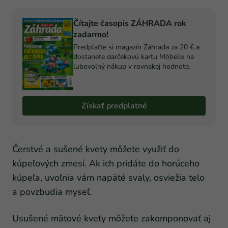
Čítajte časopis ZÁHRADA rok
zadarmo!
Predplaťte si magazín Záhrada za 20 € a
dostanete darčekovú kartu Möbelix na
ľubovoľný nákup v rovnakej hodnote.
Získať predplatné
Čerstvé a sušené kvety môžete využiť do
kúpeľových zmesí. Ak ich pridáte do horúceho
kúpeľa, uvoľnia vám napäté svaly, osviežia telo
a povzbudia myseľ.
Usušené mätové kvety môžete zakomponovať aj