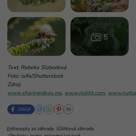
Text: Rebeka Slobodová
Foto: isifa/Shutterstock
Zdroj:
www.sharingideas.me
,
www.reddit.com
,
www.nurtur
Zdieľať
Recepty zo záhrady
Úžitková záhrada
bylinky
mäta
prírodná lekáreň