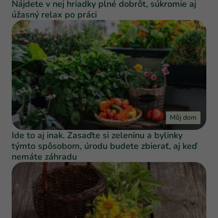
Nájdete v nej hriadky plné dobrôt, súkromie aj
úžasný relax po práci
Môj dom
Ide to aj inak. Zasaďte si zeleninu a bylinky
týmto spôsobom, úrodu budete zbierať, aj keď
nemáte záhradu