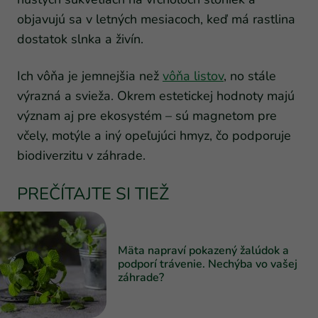
objavujú sa v letných mesiacoch, keď má rastlina
dostatok slnka a živín.
Ich vôňa je jemnejšia než
vôňa listov
, no stále
výrazná a svieža. Okrem estetickej hodnoty majú
význam aj pre ekosystém – sú magnetom pre
včely, motýle a iný opeľujúci hmyz, čo podporuje
biodiverzitu v záhrade.
PREČÍTAJTE SI TIEŽ
Mäta napraví pokazený žalúdok a
podporí trávenie. Nechýba vo vašej
záhrade?