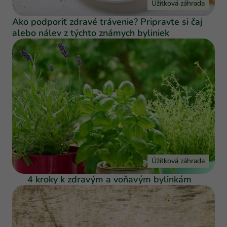
Úžitková záhrada
Ako podporiť zdravé trávenie? Pripravte si čaj
alebo nálev z týchto známych byliniek
Úžitková záhrada
4 kroky k zdravým a voňavým bylinkám