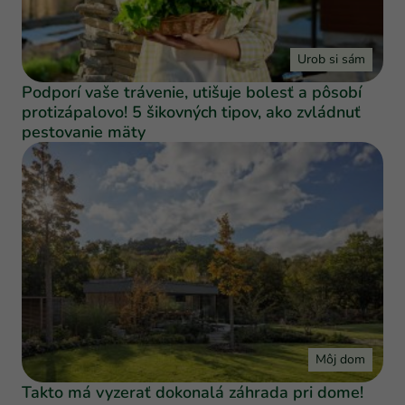
Urob si sám
Podporí vaše trávenie, utišuje bolesť a pôsobí
protizápalovo! 5 šikovných tipov, ako zvládnuť
pestovanie mäty
Môj dom
Takto má vyzerať dokonalá záhrada pri dome!