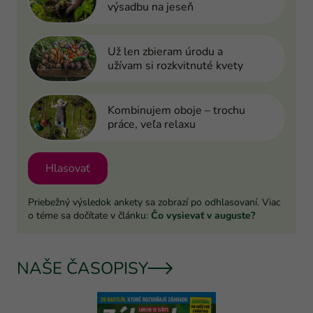
výsadbu na jeseň
Už len zbieram úrodu a
užívam si rozkvitnuté kvety
Kombinujem oboje – trochu
práce, veľa relaxu
Hlasovať
Priebežný výsledok ankety sa zobrazí po odhlasovaní. Viac
o téme sa dočítate v článku:
Čo vysievať v auguste?
NAŠE ČASOPISY