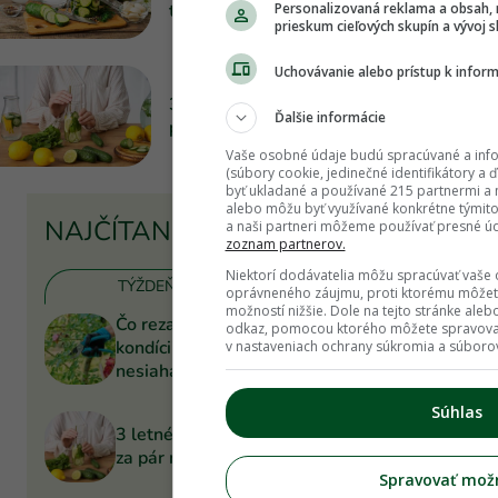
Personalizovaná reklama a obsah, 
trik našich babičiek
prieskum cieľových skupín a vývoj s
Uchovávanie alebo prístup k infor
3 letné bylinkové nápoje, ktoré
Ďalšie informácie
pripravíte za pár minút
Vaše osobné údaje budú spracúvané a info
(súbory cookie, jedinečné identifikátory a 
byť ukladané a používané 215 partnermi a 
alebo môžu byť využívané konkrétne týmit
NAJČÍTANEJŠIE
a naši partneri môžeme používať presné úd
zoznam partnerov.
Niektorí dodávatelia môžu spracúvať vaše
TÝŽDEŇ
MESIAC
oprávneného záujmu, proti ktorému môžet
možností nižšie. Dole na tejto stránke ale
Čo rezať v auguste? Udržte rastliny v
odkaz, pomocou ktorého môžete spravovať
kondícii, no na tieto druhy radšej
v nastaveniach ochrany súkromia a súborov
nesiahajte!
Súhlas
3 letné bylinkové nápoje, ktoré pripravíte
za pár minút
Spravovať mož