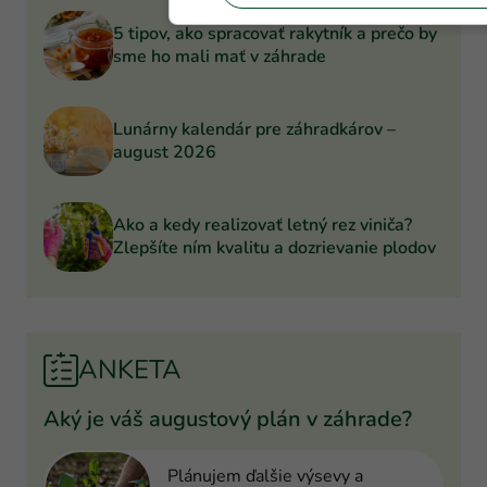
5 tipov, ako spracovať rakytník a prečo by
sme ho mali mať v záhrade
Lunárny kalendár pre záhradkárov –
august 2026
Ako a kedy realizovať letný rez viniča?
Zlepšíte ním kvalitu a dozrievanie plodov
ANKETA
Aký je váš augustový plán v záhrade?
Plánujem ďalšie výsevy a