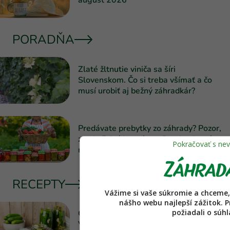
PORADŇA
Zlaté žltnutie viniča sa šíri
Slovenskom. Čo si treba všímať a čo
musí urobiť aj bežný záhradkár?
Predávate prebytky zo záhrady? Pozor,
za obyčajný inzerát na Facebooku vám
môže hroziť problém
RECEPTY
Vážime si vaše súkromie a chceme,
nášho webu najlepší zážitok. P
požiadali o súhl
Chrumkavé rýchlokvasené uhorky?
Vyhnite sa častým chybám a stavte na