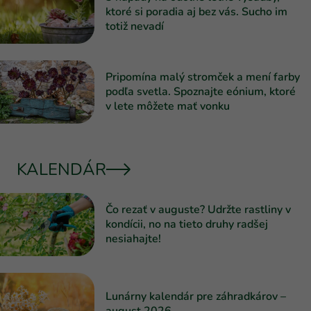
ktoré si poradia aj bez vás. Sucho im
totiž nevadí
Pripomína malý stromček a mení farby
podľa svetla. Spoznajte eónium, ktoré
v lete môžete mať vonku
KALENDÁR
Čo rezať v auguste? Udržte rastliny v
kondícii, no na tieto druhy radšej
nesiahajte!
Lunárny kalendár pre záhradkárov –
august 2026