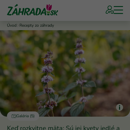
Úvod
Recepty zo záhrady
Galéria (5)
Keď rozkvitne mäta: Sú jej kvety jedlé a