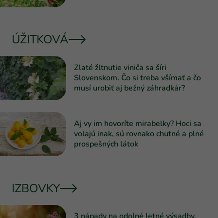
ÚŽITKOVÁ
Zlaté žltnutie viniča sa šíri
Slovenskom. Čo si treba všímať a čo
musí urobiť aj bežný záhradkár?
Aj vy im hovoríte mirabelky? Hoci sa
volajú inak, sú rovnako chutné a plné
prospešných látok
IZBOVKY
3 nápady na odolné letné výsadby,