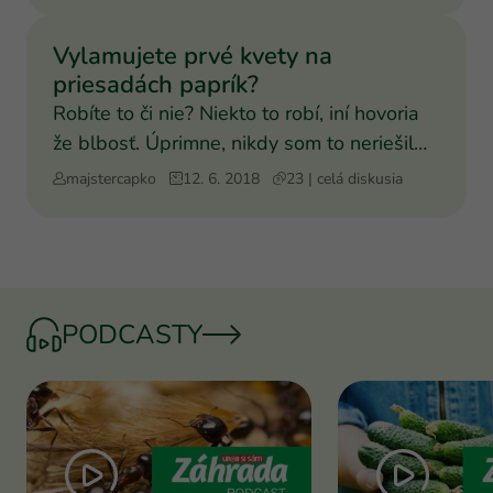
Vylamujete prvé kvety na
priesadách paprík?
Robíte to či nie? Niekto to robí, iní hovoria
že blbosť. Úprimne, nikdy som to neriešil
ale zaujímal
majstercapko
12. 6. 2018
23 | celá diskusia
PODCASTY