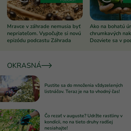
Mravce v záhrade nemusia byť
Ako na bohatú ú
nepriateľom. Vypočujte si novú
chrumkavých nak
epizódu podcastu Záhrada
Dozviete sa v po
Záhrada
OKRASNÁ
Pustite sa do množenia vždyzelených
listnáčov. Teraz je na to vhodný čas!
Čo rezať v auguste? Udržte rastliny v
kondícii, no na tieto druhy radšej
nesiahajte!