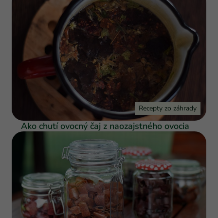
Recepty zo záhrady
Ako chutí ovocný čaj z naozajstného ovocia