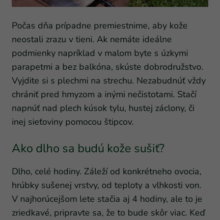
Počas dňa prípadne premiestnime, aby kože
neostali zrazu v tieni. Ak nemáte ideálne
podmienky napríklad v malom byte s úzkymi
parapetmi a bez balkóna, skúste dobrodružstvo.
Vyjdite si s plechmi na strechu. Nezabudnúť vždy
chrániť pred hmyzom a inými nečistotami. Stačí
napnúť nad plech kúsok tylu, hustej záclony, či
inej sieťoviny pomocou štipcov.
Ako dlho sa budú kože sušiť?
Dlho, celé hodiny. Záleží od konkrétneho ovocia,
hrúbky sušenej vrstvy, od teploty a vlhkosti von.
V najhorúcejšom lete stačia aj 4 hodiny, ale to je
zriedkavé, pripravte sa, že to bude skôr viac. Keď