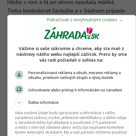
hlbšie v rúre a tá pri otvore neostala mäkká.
Treba kontrolovať častejšie a v žiadnom prípade
si to neurýchľovať vyššou teplotou.
Vážime si vaše súkromie a chceme, aby ste mali z
návštevy nášho webu najlepší zážitok. Preto by sme
vás radi požiadali o súhlas na:
Personalizovaná reklama a obsah, meranie reklamy a
obsahu, prieskum cieľových skupín a vývoj služieb
Uchovávanie alebo prístup k informáciám na zariadení
Ďalšie informácie
Vaše osobné údaje budú spracúvané a informácie z vášho
zariadenia (súbory cookie, jedinečné identifikátory a ďalšie údaje
Čo sa stane, ak prešvihnete ten
o zariadení) môžu byť ukladané a používané 215 partnermi
a môžu s nimi byť zdieľané alebo môžu byť využívané konkrétne
správny moment a kože sa presušia
týmito webovými stránkami. My a naši partneri môžeme používať