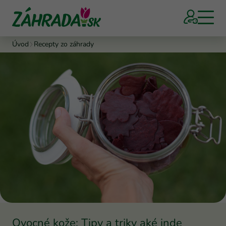
Úvod
Recepty zo záhrady
Ovocné kože: Tipy a triky aké inde