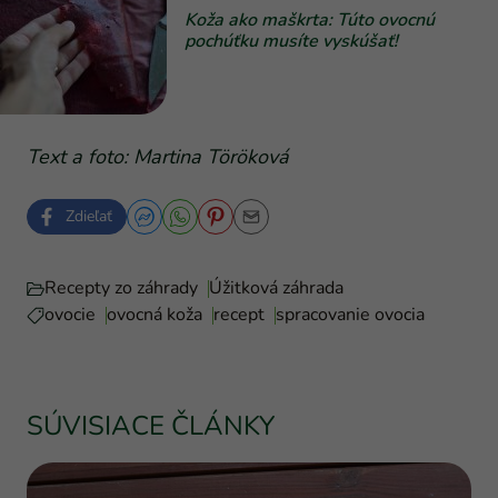
Koža ako maškrta: Túto ovocnú
pochúťku musíte vyskúšať!
Text a foto: Martina Töröková
Zdieľať
Recepty zo záhrady
Úžitková záhrada
ovocie
ovocná koža
recept
spracovanie ovocia
SÚVISIACE ČLÁNKY