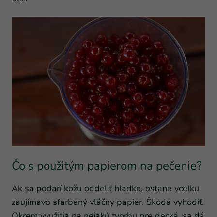
Čo s použitým papierom na pečenie?
Ak sa podarí kožu oddeliť hladko, ostane vcelku
zaujímavo sfarbený vláčny papier. Škoda vyhodiť.
Okrem využitia na nejakú tvorbu pre decká, sa dá