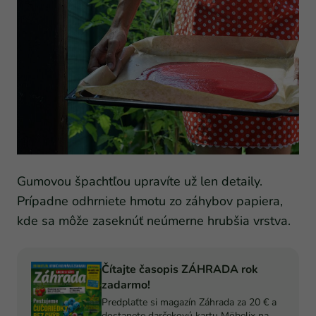
Gumovou špachtľou upravíte už len detaily.
Prípadne odhrniete hmotu zo záhybov papiera,
kde sa môže zaseknúť neúmerne hrubšia vrstva.
Čítajte časopis ZÁHRADA rok
zadarmo!
Predplaťte si magazín Záhrada za 20 € a
dostanete darčekovú kartu Möbelix na