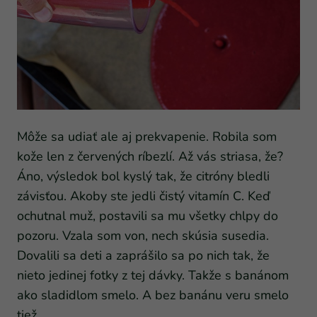
Môže sa udiať ale aj prekvapenie. Robila som
kože len z červených ríbezlí. Až vás striasa, že?
Áno, výsledok bol kyslý tak, že citróny bledli
závisťou. Akoby ste jedli čistý vitamín C. Keď
ochutnal muž, postavili sa mu všetky chlpy do
pozoru. Vzala som von, nech skúsia susedia.
Dovalili sa deti a zaprášilo sa po nich tak, že
nieto jedinej fotky z tej dávky. Takže s banánom
ako sladidlom smelo. A bez banánu veru smelo
tiež.