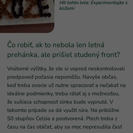
Hit tohto leta: Experimentujte s
kožami
Čo robiť, ak to nebola len letná
prehánka, ale prišiel studený front?
Vnútorné výčitky, že ste si vopred neskontrolovali
predpoveď počasia nepomôžu. Navyše občas,
keď treba ovocie už nutne spracovať a nečakať na
ideálne podmienky, treba rátať aj s možnosťou,
že sušiaca schopnosť slnka bude vypnutá. V
takomto prípade sa dá využiť rúra. Na približne
50 stupňov Celzia a pootvorená. Plech treba z
času na čas otáčať, aby sa moc nepresušila časť