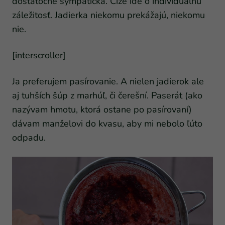
dostatočne sympatická. Čiže ide o individuálnu
záležitosť. Jadierka niekomu prekážajú, niekomu
nie.
[interscroller]
Ja preferujem pasírovanie. A nielen jadierok ale
aj tuhších šúp z marhúľ, či čerešní. Paserát (ako
nazývam hmotu, ktorá ostane po pasírovaní)
dávam manželovi do kvasu, aby mi nebolo ľúto
odpadu.