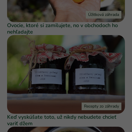
Úžitková záhrada
Ovocie, ktoré si zamilujete, no v obchodoch ho
nehľadajte
Recepty zo záhrady
Keď vyskúšate toto, už nikdy nebudete chcieť
variť džem