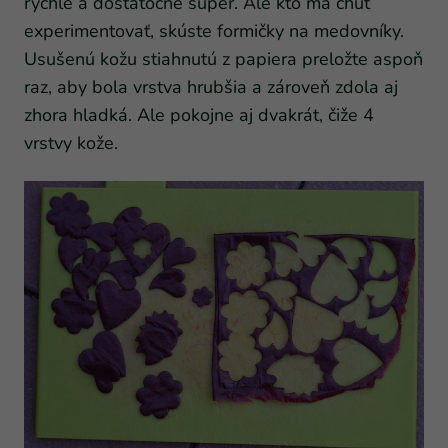
rýchle a dostatočne super. Ale kto má chuť
experimentovať, skúste formičky na medovníky.
Usušenú kožu stiahnutú z papiera preložte aspoň
raz, aby bola vrstva hrubšia a zároveň zdola aj
zhora hladká. Ale pokojne aj dvakrát, čiže 4
vrstvy kože.