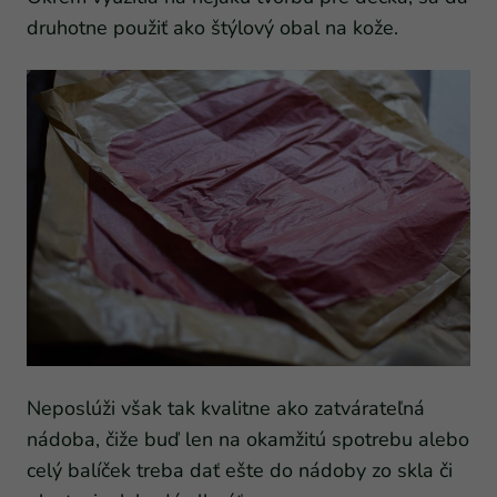
druhotne použiť ako štýlový obal na kože.
Neposlúži však tak kvalitne ako zatvárateľná
nádoba, čiže buď len na okamžitú spotrebu alebo
celý balíček treba dať ešte do nádoby zo skla či