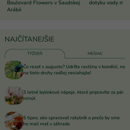
Boulevard Flowers v Saudskej
dotyku vody mení
Arábii
NAJČÍTANEJŠIE
TÝŽDEŇ
MESIAC
Čo rezať v auguste? Udržte rastliny v kondícii, no
na tieto druhy radšej nesiahajte!
3 letné bylinkové nápoje, ktoré pripravíte za pár
minút
5 tipov, ako spracovať rakytník a prečo by sme
ho mali mať v záhrade