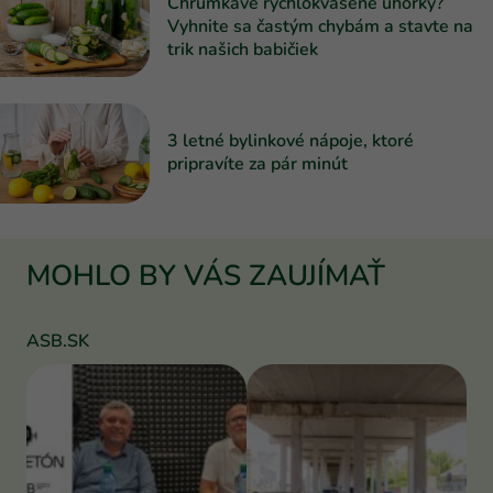
Chrumkavé rýchlokvasené uhorky?
Vyhnite sa častým chybám a stavte na
trik našich babičiek
3 letné bylinkové nápoje, ktoré
pripravíte za pár minút
MOHLO BY VÁS ZAUJÍMAŤ
ASB.SK