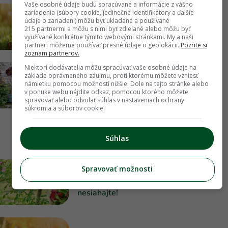
Vaše osobné údaje budú spracúvané a informácie z vášho
zariadenia (súbory cookie, jedinečné identifikátory a ďalšie
3 nápady na odolné letné výsadby,
údaje o zariadení) môžu byť ukladané a používané
ktoré si poradia aj bez vás. Sucho im
215 partnermi a môžu s nimi byť zdieľané alebo môžu byť
totiž nevadí
využívané konkrétne týmito webovými stránkami. My a naši
partneri môžeme používať presné údaje o geolokácii.
Pozrite si
zoznam partnerov.
Niektorí dodávatelia môžu spracúvať vaše osobné údaje na
Pripomína malý stromček a mení farby
základe oprávneného záujmu, proti ktorému môžete vzniesť
námietku pomocou možností nižšie. Dole na tejto stránke alebo
podľa svetla. Spoznajte eónium, ktoré
v ponuke webu nájdite odkaz, pomocou ktorého môžete
v lete môžete mať vonku
spravovať alebo odvolať súhlas v nastaveniach ochrany
súkromia a súborov cookie.
Súhlas
KALENDÁR
Spravovať možnosti
Čo rezať v auguste? Udržte rastliny v
kondícii, no na tieto druhy radšej
nesiahajte!