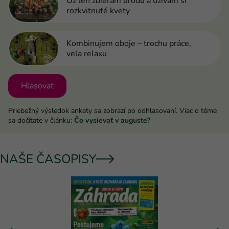
Už len zbieram úrodu a užívam si
rozkvitnuté kvety
Kombinujem oboje – trochu práce,
veľa relaxu
Hlasovať
Priebežný výsledok ankety sa zobrazí po odhlasovaní. Viac o téme
sa dočítate v článku:
Čo vysievať v auguste?
NAŠE ČASOPISY