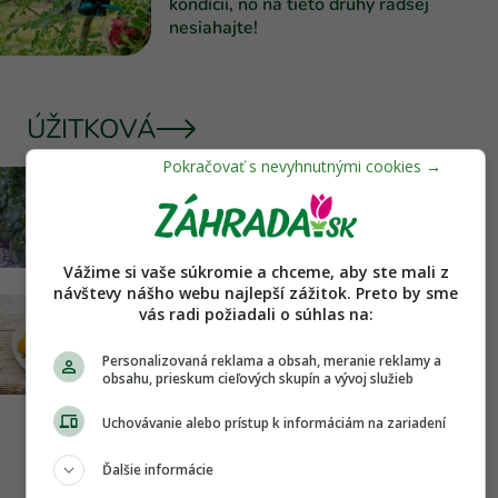
kondícii, no na tieto druhy radšej
nesiahajte!
ÚŽITKOVÁ
Zlaté žltnutie viniča sa šíri
Slovenskom. Čo si treba všímať a čo
musí urobiť aj bežný záhradkár?
Vážime si vaše súkromie a chceme, aby ste mali z
návštevy nášho webu najlepší zážitok. Preto by sme
vás radi požiadali o súhlas na:
Aj vy im hovoríte mirabelky? Hoci sa
volajú inak, sú rovnako chutné a plné
Personalizovaná reklama a obsah, meranie reklamy a
prospešných látok
obsahu, prieskum cieľových skupín a vývoj služieb
Uchovávanie alebo prístup k informáciám na zariadení
IZBOVKY
Ďalšie informácie