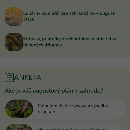
Lunárny kalendár pre záhradkárov – august
2026
Kutavky, priateľky arachnofóbov a staviteľky
hlinených džbánov
ANKETA
Aký je váš augustový plán v záhrade?
Plánujem ďalšie výsevy a výsadbu
na jeseň