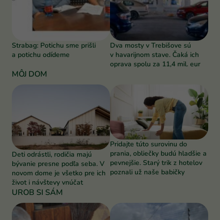
Strabag: Potichu sme prišli
Dva mosty v Trebišove sú
a potichu odídeme
v havarijnom stave. Čaká ich
oprava spolu za 11,4 mil. eur
MÔJ DOM
Pridajte túto surovinu do
prania, obliečky budú hladšie a
Deti odrástli, rodičia majú
pevnejšie. Starý trik z hotelov
bývanie presne podľa seba. V
poznali už naše babičky
novom dome je všetko pre ich
život i návštevy vnúčat
UROB SI SÁM