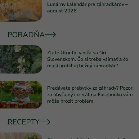
Lunárny kalendár pre záhradkárov –
august 2026
PORADŇA
Zlaté žltnutie viniča sa šíri
Slovenskom. Čo si treba všímať a čo
musí urobiť aj bežný záhradkár?
Predávate prebytky zo záhrady? Pozor,
za obyčajný inzerát na Facebooku vám
môže hroziť problém
RECEPTY