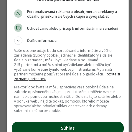
Personalizovaná reklama a obsah, meranie reklamy a
obsahu, prieskum cieľových skupín a vývoj služieb
Uchovávanie alebo prístup k informáciám na zariadení
Poradňa
Ďalšie informácie
Kedy vysievať hrach? Je lepší skorší alebo
Vaše osobné údaje budú spracúvané a informácie z vášho
zariadenia (súbory cookie, jedinečné identifikátory a ďalšie
neskorší termín?
údaje o zariadení) môžu byť ukladané a používané
215 partnermi a môžu s nimi byť zdieľané alebo môžu byť
využívané konkrétne týmito webovými stránkami. My a naši
partneri môžeme používať presné údaje o geolokácii.
Pozrite si
zoznam partnerov.
Niektorí dodávatelia môžu spracúvať vaše osobné údaje na
základe oprávneného záujmu, proti ktorému môžete vzniesť
námietku pomocou možností nižšie. Dole na tejto stránke alebo
v ponuke webu nájdite odkaz, pomocou ktorého môžete
spravovať alebo odvolať súhlas v nastaveniach ochrany
súkromia a súborov cookie.
Súhlas
Úžitková záhrada