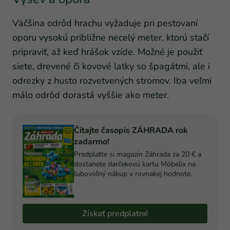
Väčšina odrôd hrachu vyžaduje pri pestovaní
oporu vysokú približne necelý meter, ktorú stačí
pripraviť, až keď hrášok vzíde. Možné je použiť
siete, drevené či kovové latky so špagátmi, ale i
odrezky z husto rozvetvených stromov. Iba veľmi
málo odrôd dorastá vyššie ako meter.
Čítajte časopis ZÁHRADA rok
zadarmo!
Predplaťte si magazín Záhrada za 20 € a
dostanete darčekovú kartu Möbelix na
ľubovoľný nákup v rovnakej hodnote.
Získať predplatné