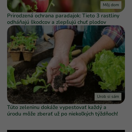
Môj dom
Prirodzená ochrana paradajok: Tieto 3 rastliny
odháňajú škodcov a zlepšujú chuť plodov
Urob si sám
Túto zeleninu dokáže vypestovať každý a
úrodu môže zberať už po niekoľkých týždňoch!