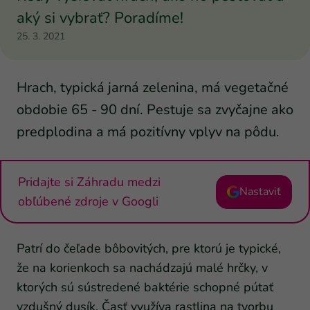
aký si vybrať? Poradíme!
25. 3. 2021
Hrach, typická jarná zelenina, má vegetačné
obdobie 65 - 90 dní. Pestuje sa zvyčajne ako
predplodina a má pozitívny vplyv na pôdu.
Pridajte si Záhradu medzi
Nastaviť
obľúbené zdroje v Googli
Patrí do čeľade bôbovitých, pre ktorú je typické,
že na korienkoch sa nachádzajú malé hrčky, v
ktorých sú sústredené baktérie schopné pútať
vzdušný dusík. Časť využíva rastlina na tvorbu