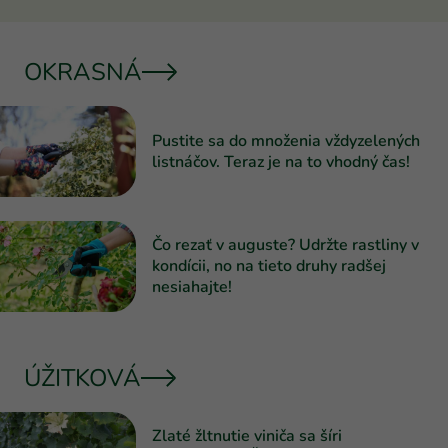
Záhrada
OKRASNÁ
Pustite sa do množenia vždyzelených
listnáčov. Teraz je na to vhodný čas!
Čo rezať v auguste? Udržte rastliny v
kondícii, no na tieto druhy radšej
nesiahajte!
ÚŽITKOVÁ
Zlaté žltnutie viniča sa šíri