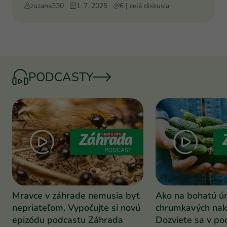
zasadeny v marci m
zuzana330
1. 7. 2025
6 | celá diskusia
PODCASTY
Mravce v záhrade nemusia byť
Ako na bohatú ú
nepriateľom. Vypočujte si novú
chrumkavých nak
epizódu podcastu Záhrada
Dozviete sa v po