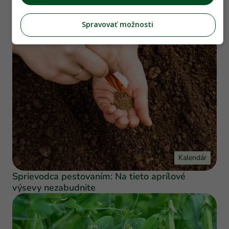
Pestovanie hrachu v zime? S touto odrodou sa
Spravovať možnosti
to dá
Kalendár
Sprievodca pestovaním: Na tieto aprílové
výsevy nezabudnite