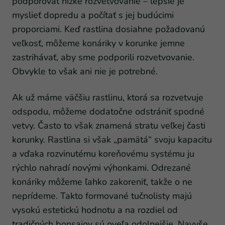
podporovať nízke rozvetvovanie – lepšie je
myslieť dopredu a počítať s jej budúcimi
proporciami. Keď rastlina dosiahne požadovanú
veľkosť, môžeme konáriky v korunke jemne
zastrihávať, aby sme podporili rozvetvovanie.
Obvykle to však ani nie je potrebné.
Ak už máme väčšiu rastlinu, ktorá sa rozvetvuje
odspodu, môžeme dodatočne odstrániť spodné
vetvy. Často to však znamená stratu veľkej časti
korunky. Rastlina si však „pamätá“ svoju kapacitu
a vďaka rozvinutému koreňovému systému ju
rýchlo nahradí novými výhonkami. Odrezané
konáriky môžeme ľahko zakoreniť, takže o ne
neprídeme. Takto formované tučnolisty majú
vysokú estetickú hodnotu a na rozdiel od
tradičných bonsajov sú oveľa odolnejšie. Navyše,