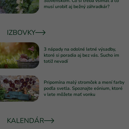
Slovenskom. Čo si treba všímať a čo
musí urobiť aj bežný záhradkár?
IZBOVKY
3 nápady na odolné letné výsadby,
ktoré si poradia aj bez vás. Sucho im
totiž nevadí
Pripomína malý stromček a mení farby
podľa svetla. Spoznajte eónium, ktoré
v lete môžete mať vonku
KALENDÁR