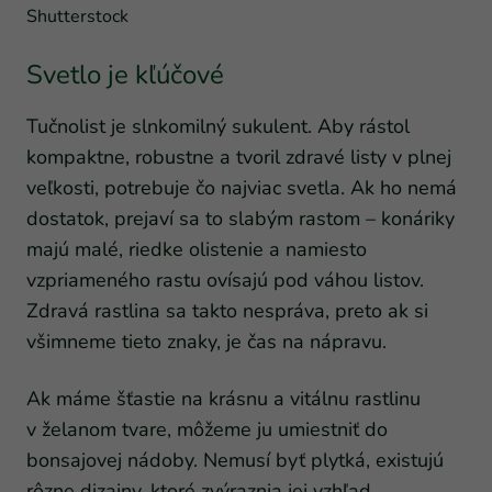
Shutterstock
Svetlo je kľúčové
Tučnolist je slnkomilný sukulent. Aby rástol
kompaktne, robustne a tvoril zdravé listy v plnej
veľkosti, potrebuje čo najviac svetla. Ak ho nemá
dostatok, prejaví sa to slabým rastom – konáriky
majú malé, riedke olistenie a namiesto
vzpriameného rastu ovísajú pod váhou listov.
Zdravá rastlina sa takto nespráva, preto ak si
všimneme tieto znaky, je čas na nápravu.
Ak máme šťastie na krásnu a vitálnu rastlinu
v želanom tvare, môžeme ju umiestniť do
bonsajovej nádoby. Nemusí byť plytká, existujú
rôzne dizajny, ktoré zvýraznia jej vzhľad.