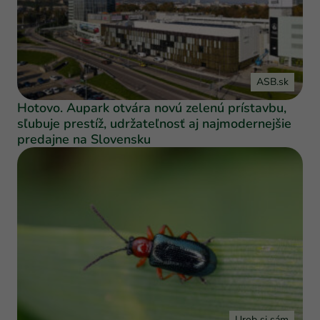
ASB.sk
Hotovo. Aupark otvára novú zelenú prístavbu,
sľubuje prestíž, udržateľnosť aj najmodernejšie
predajne na Slovensku
Urob si sám