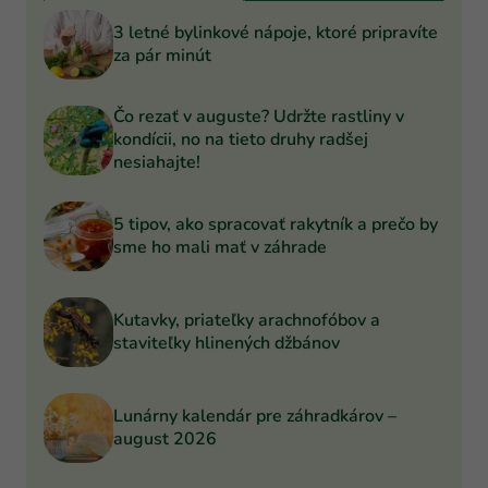
3 letné bylinkové nápoje, ktoré pripravíte
za pár minút
Čo rezať v auguste? Udržte rastliny v
kondícii, no na tieto druhy radšej
nesiahajte!
5 tipov, ako spracovať rakytník a prečo by
sme ho mali mať v záhrade
Kutavky, priateľky arachnofóbov a
staviteľky hlinených džbánov
Lunárny kalendár pre záhradkárov –
august 2026