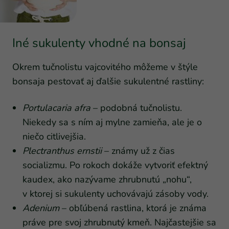
Iné sukulenty vhodné na bonsaj
Okrem tučnolistu vajcovitého môžeme v štýle
bonsaja pestovať aj ďalšie sukulentné rastliny:
Portulacaria afra
– podobná tučnolistu.
Niekedy sa s ním aj mylne zamieňa, ale je o
niečo citlivejšia.
Plectranthus ernstii
– známy už z čias
socializmu. Po rokoch dokáže vytvoriť efektný
kaudex, ako nazývame zhrubnutú „nohu“,
v ktorej si sukulenty uchovávajú zásoby vody.
Adenium
– obľúbená rastlina, ktorá je známa
práve pre svoj zhrubnutý kmeň. Najčastejšie sa