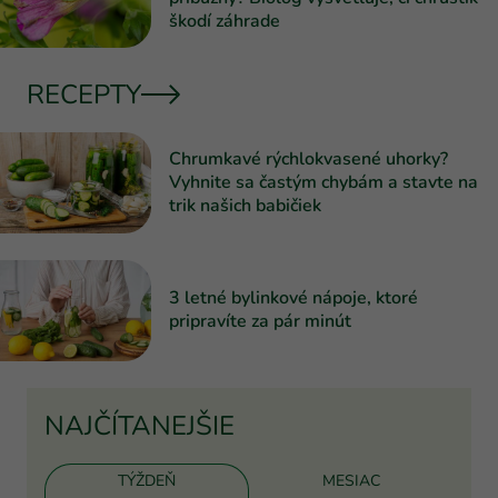
škodí záhrade
RECEPTY
Chrumkavé rýchlokvasené uhorky?
Vyhnite sa častým chybám a stavte na
trik našich babičiek
3 letné bylinkové nápoje, ktoré
pripravíte za pár minút
NAJČÍTANEJŠIE
TÝŽDEŇ
MESIAC