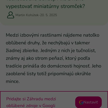
vypestovať miniatúrny stromček?
Martin Kohútek
-
20. 5. 2025
Medzi izbovými rastlinami nájdeme natoľko
obľúbené druhy, že nechýbajú v takmer
žiadnej zbierke. Jedným z nich je tučnolist,
známy aj ako strom peňazí, ktorý podľa
tradície prináša do domácnosti hojnosť. Jeho
zaoblené listy totiž pripomínajú okrúhle
mince.
Pridajte si Záhradu medzi
Nastaviť
obľúbené zdroje v Googli