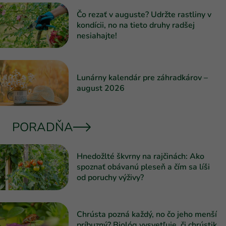
Čo rezať v auguste? Udržte rastliny v
kondícii, no na tieto druhy radšej
nesiahajte!
Lunárny kalendár pre záhradkárov –
august 2026
PORADŇA
Hnedožlté škvrny na rajčinách: Ako
spoznať obávanú pleseň a čím sa líši
od poruchy výživy?
Chrústa pozná každý, no čo jeho menší
príbuzný? Biológ vysvetľuje, či chrústik