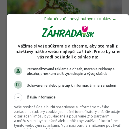
Vážime si vaše súkromie a chceme, aby ste mali z
Poradňa
návštevy nášho webu najlepší zážitok. Preto by sme
Drobné chrobáčiky na bonsaji a plesnivá pôda
vás radi požiadali o súhlas na:
v črepníku. Čo s tým?
Personalizovaná reklama a obsah, meranie reklamy a
obsahu, prieskum cieľových skupín a vývoj služieb
Uchovávanie alebo prístup k informáciám na zariadení
Ďalšie informácie
Vaše osobné údaje budú spracúvané a informácie z vášho
zariadenia (súbory cookie, jedinečné identifikátory a ďalšie údaje
o zariadení) môžu byť ukladané a používané 215 partnermi
a môžu s nimi byť zdieľané alebo môžu byť využívané konkrétne
týmito webovými stránkami. My a naši partneri môžeme používať