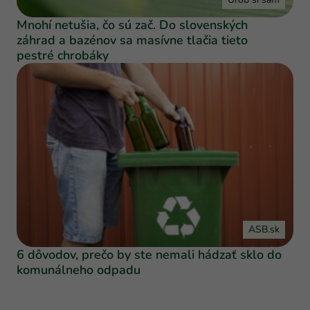
Mnohí netušia, čo sú zač. Do slovenských
záhrad a bazénov sa masívne tlačia tieto
pestré chrobáky
ASB.sk
6 dôvodov, prečo by ste nemali hádzať sklo do
komunálneho odpadu