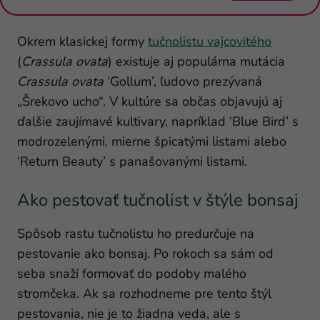
Okrem klasickej formy
tučnolistu vajcovitého
(
Crassula ovata
) existuje aj populárna mutácia
Crassula ovata
‘Gollum’, ľudovo prezývaná
„Šrekovo ucho“. V kultúre sa občas objavujú aj
ďalšie zaujímavé kultivary, napríklad ‘Blue Bird’ s
modrozelenými, mierne špicatými listami alebo
‘Return Beauty’ s panašovanými listami.
Ako pestovať tučnolist v štýle bonsaj
Spôsob rastu tučnolistu ho predurčuje na
pestovanie ako bonsaj. Po rokoch sa sám od
seba snaží formovať do podoby malého
stromčeka. Ak sa rozhodneme pre tento štýl
pestovania, nie je to žiadna veda, ale s