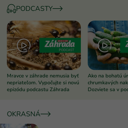
PODCASTY
Mravce v záhrade nemusia byť
Ako na bohatú ú
nepriateľom. Vypočujte si novú
chrumkavých nak
epizódu podcastu Záhrada
Dozviete sa v po
Záhrada
OKRASNÁ