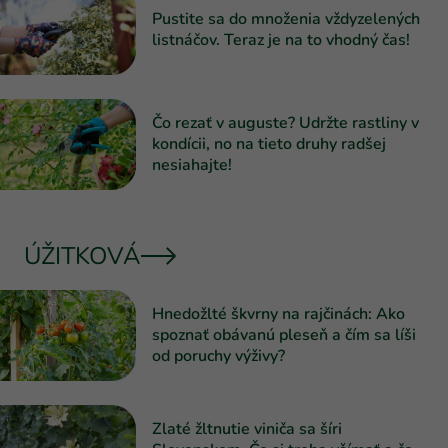
Pustite sa do množenia vždyzelených
listnáčov. Teraz je na to vhodný čas!
Čo rezať v auguste? Udržte rastliny v
kondícii, no na tieto druhy radšej
nesiahajte!
ÚŽITKOVÁ
Hnedožlté škvrny na rajčinách: Ako
spoznať obávanú pleseň a čím sa líši
od poruchy výživy?
Zlaté žltnutie viniča sa šíri