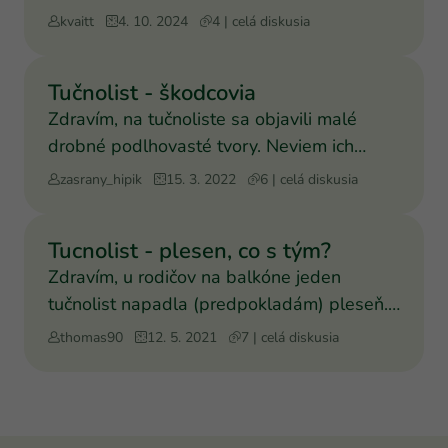
tym niekto skusenos
kvaitt
4. 10. 2024
4 | celá diskusia
Tučnolist - škodcovia
Zdravím, na tučnoliste sa objavili malé
drobné podlhovasté tvory. Neviem ich
identifikovať podľa žia
zasrany_hipik
15. 3. 2022
6 | celá diskusia
Tucnolist - plesen, co s tým?
Zdravím, u rodičov na balkóne jeden
tučnolist napadla (predpokladám) pleseň.
Je umiestnený v zasklen
thomas90
12. 5. 2021
7 | celá diskusia