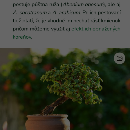
pestuje púštna ruža (
Abenium obesum
), ale aj
A
.
socotranum
a
A. arabicum
. Pri ich pestovaní
tiež platí, že je vhodné im nechať rásť kmienok,
pričom môžeme využiť aj
efekt ich obnažených
koreňov
.