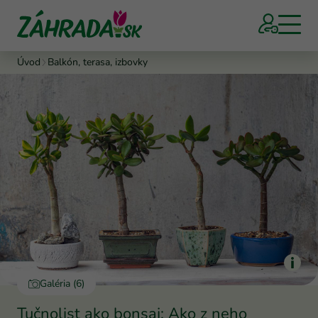
Úvod
Balkón, terasa, izbovky
Galéria (6)
Tučnolist ako bonsaj: Ako z neho