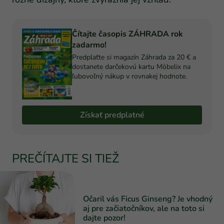
Čítajte časopis ZÁHRADA rok
zadarmo!
Predplaťte si magazín Záhrada za 20 € a
dostanete darčekovú kartu Möbelix na
ľubovoľný nákup v rovnakej hodnote.
Získať predplatné
PREČÍTAJTE SI TIEŽ
Očaril vás Ficus Ginseng? Je vhodný
aj pre začiatočníkov, ale na toto si
dajte pozor!