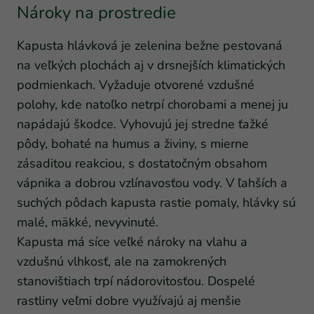
Nároky na prostredie
Kapusta hlávková je zelenina bežne pestovaná
na veľkých plochách aj v drsnejších klimatických
podmienkach. Vyžaduje otvorené vzdušné
polohy, kde natoľko netrpí chorobami a menej ju
napádajú škodce. Vyhovujú jej stredne ťažké
pôdy, bohaté na humus a živiny, s mierne
zásaditou reakciou, s dostatočným obsahom
vápnika a dobrou vzlínavosťou vody. V ľahších a
suchých pôdach kapusta rastie pomaly, hlávky sú
malé, mäkké, nevyvinuté.
Kapusta má síce veľké nároky na vlahu a
vzdušnú vlhkosť, ale na zamokrených
stanovištiach trpí nádorovitosťou. Dospelé
rastliny veľmi dobre využívajú aj menšie