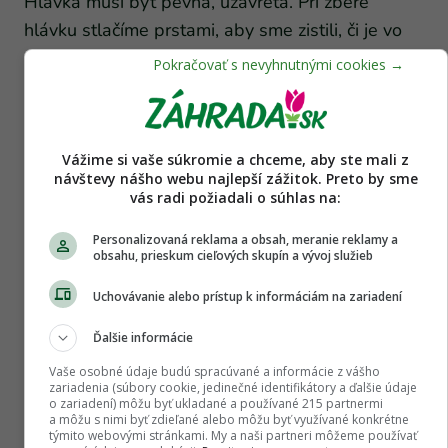
Hlávka musí byť pevná, uzavretá. Pri zbere
hlávku stlačíme prstami, aby sme zistili, či je vo
vnútri dostatočne pevná. Hlávky odrežeme,
očistíme od obalových listov a snažíme sa ich čo
najskôr spracovať. Optimálna teplota na
skladovanie je pri -0,5 až +1°C, pri vzdušnej
Vážime si vaše súkromie a chceme, aby ste mali z
vlhkosti až 80 – 90 %. Kvalitné hlávky vydržia až
návštevy nášho webu najlepší zážitok. Preto by sme
6 mesiacov.
vás radi požiadali o súhlas na:
Personalizovaná reklama a obsah, meranie reklamy a
obsahu, prieskum cieľových skupín a vývoj služieb
Uchovávanie alebo prístup k informáciám na zariadení
Ďalšie informácie
Vaše osobné údaje budú spracúvané a informácie z vášho
zariadenia (súbory cookie, jedinečné identifikátory a ďalšie údaje
o zariadení) môžu byť ukladané a používané 215 partnermi
a môžu s nimi byť zdieľané alebo môžu byť využívané konkrétne
týmito webovými stránkami. My a naši partneri môžeme používať