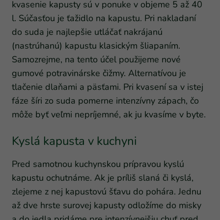
kvasenie kapusty sú v ponuke v objeme 5 až 40
l. Súčasťou je ťažidlo na kapustu. Pri nakladaní
do suda je najlepšie utláčať nakrájanú
(nastrúhanú) kapustu klasickým šliapaním.
Samozrejme, na tento účel použijeme nové
gumové potravinárske čižmy. Alternatívou je
tlačenie dlaňami a päsťami. Pri kvasení sa v istej
fáze šíri zo suda pomerne intenzívny zápach, čo
môže byť veľmi nepríjemné, ak ju kvasíme v byte.
Kyslá kapusta v kuchyni
Pred samotnou kuchynskou prípravou kyslú
kapustu ochutnáme. Ak je príliš slaná či kyslá,
zlejeme z nej kapustovú šťavu do pohára. Jednu
až dve hrste surovej kapusty odložíme do misky
a do jedla pridáme pre intenzívnejšiu chuť pred