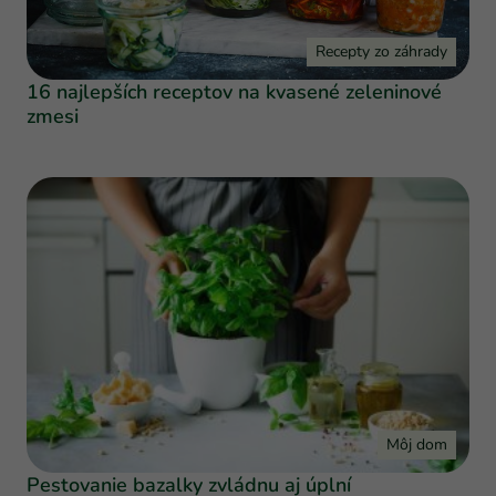
Recepty zo záhrady
16 najlepších receptov na kvasené zeleninové
zmesi
Môj dom
Pestovanie bazalky zvládnu aj úplní