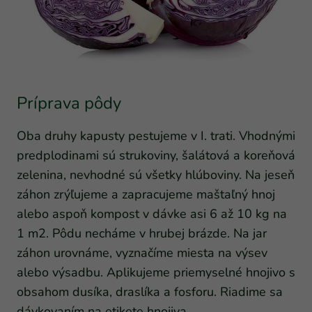
Príprava pôdy
Oba druhy kapusty pestujeme v I. trati. Vhodnými
predplodinami sú strukoviny, šalátová a koreňová
zelenina, nevhodné sú všetky hlúboviny. Na jeseň
záhon zrýľujeme a zapracujeme maštaľný hnoj
alebo aspoň kompost v dávke asi 6 až 10 kg na
1 m2. Pôdu necháme v hrubej brázde. Na jar
záhon urovnáme, vyznačíme miesta na výsev
alebo výsadbu. Aplikujeme priemyselné hnojivo s
obsahom dusíka, draslíka a fosforu. Riadime sa
dávkovaním na etikete hnojiva.