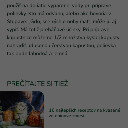
použiť na doliatie vyparenej vody pri príprave
polievky. Kto má odvahu, alebo ako hovoria v
Stupave: „Gdo, sce rýchle nohy mat“, môže ju aj
vypiť. Má totiž preháňavé účinky. Pri príprave
kapustnice môžeme 1/2 množstva kyslej kapusty
nahradiť udusenou čerstvou kapustou, polievka
tak bude lahodná a jemná.
PREČÍTAJTE SI TIEŽ
16 najlepších receptov na kvasené
zeleninové zmesi