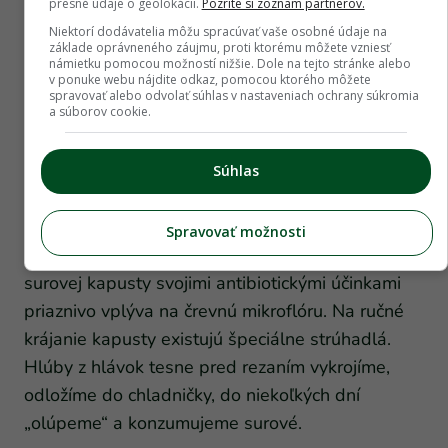
presné údaje o geolokácii.
Pozrite si zoznam partnerov.
Niektorí dodávatelia môžu spracúvať vaše osobné údaje na
základe oprávneného záujmu, proti ktorému môžete vzniesť
námietku pomocou možností nižšie. Dole na tejto stránke alebo
v ponuke webu nájdite odkaz, pomocou ktorého môžete
Kyslá kapusta
spravovať alebo odvolať súhlas v nastaveniach ochrany súkromia
a súborov cookie.
Tradičná kyslá kapusta je ľahko dostupným a
lacným zdrojom vitamínu C po celý rok, ale najmä
Súhlas
v zimných a jarných mesiacoch. Po mliečnom
kvasení sa v nej zachováva približne polovica
Spravovať možnosti
vitamínu C. Navyše, šťava z kvasenej, ale i
surovej kapusty svojimi antibiotickými účinkami
priaznivo vplýva na črevnú mikroflóru. Na ručné
krájanie kapusty existujú špeciálne strúhadlá.
Hlúby z hlávok tesne pred rezaním vykrojíme,
odložíme do chladničky, do niekoľkých dní
„olúpeme“ a konzumujeme surové.