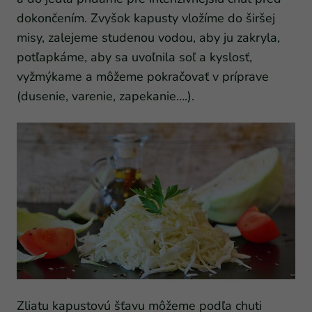
dokončením. Zvyšok kapusty vložíme do širšej
misy, zalejeme studenou vodou, aby ju zakryla,
potľapkáme, aby sa uvoľnila soľ a kyslosť,
vyžmýkame a môžeme pokračovať v príprave
(dusenie, varenie, zapekanie….).
Zliatu kapustovú šťavu môžeme podľa chuti