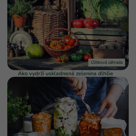
Úžitková záhrada
Ako vydrží uskladnená zelenina dlhšie