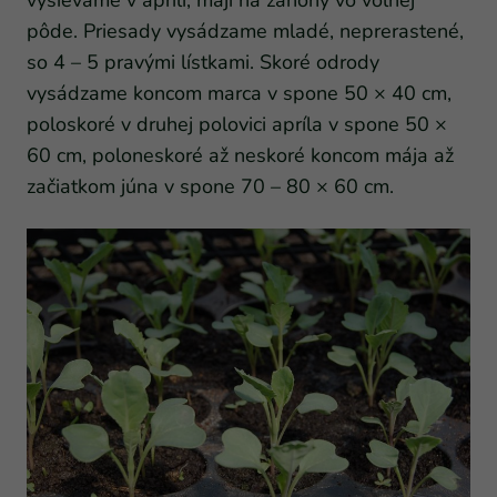
vysievame v apríli, máji na záhony vo voľnej
pôde. Priesady vysádzame mladé, neprerastené,
so 4 – 5 pravými lístkami. Skoré odrody
vysádzame koncom marca v spone 50 × 40 cm,
poloskoré v druhej polovici apríla v spone 50 ×
60 cm, poloneskoré až neskoré koncom mája až
začiatkom júna v spone 70 – 80 × 60 cm.