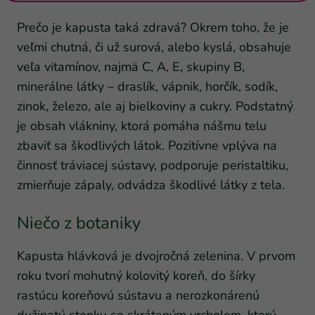
Prečo je kapusta taká zdravá? Okrem toho, že je
veľmi chutná, či už surová, alebo kyslá, obsahuje
veľa vitamínov, najmä C, A, E, skupiny B,
minerálne látky – draslík, vápnik, horčík, sodík,
zinok, železo, ale aj bielkoviny a cukry. Podstatný
je obsah vlákniny, ktorá pomáha nášmu telu
zbaviť sa škodlivých látok. Pozitívne vplýva na
činnosť tráviacej sústavy, podporuje peristaltiku,
zmierňuje zápaly, odvádza škodlivé látky z tela.
Niečo z botaniky
Kapusta hlávková je dvojročná zelenina. V prvom
roku tvorí mohutný kolovitý koreň, do šírky
rastúcu koreňovú sústavu a nerozkonárenú