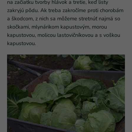
na začiatku tvorby hlávok a tretie, keď listy
zakryjú pôdu. Ak treba zakročíme proti chorobám
a škodcom, z nich sa môžeme stretnúť najmä so
skočkami, mlynárikom kapustovým, morou
kapustovou, molicou lastovičníkovou a s voškou
kapustovou.