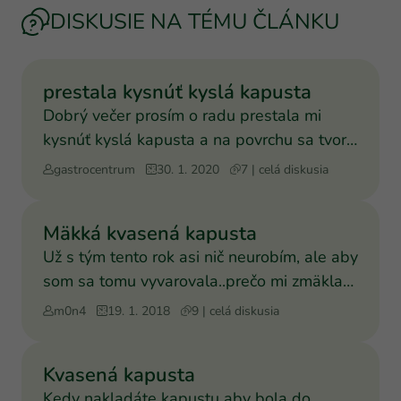
DISKUSIE NA TÉMU ČLÁNKU
prestala kysnúť kyslá kapusta
Dobrý večer prosím o radu prestala mi
kysnúť kyslá kapusta a na povrchu sa tvorí
biely povlak.Dakuje
gastrocentrum
30. 1. 2020
7 | celá diskusia
Mäkká kvasená kapusta
Už s tým tento rok asi nič neurobím, ale aby
som sa tomu vyvarovala..prečo mi zmäkla
kvasená kapusta
m0n4
19. 1. 2018
9 | celá diskusia
Kvasená kapusta
Kedy nakladáte kapustu aby bola do