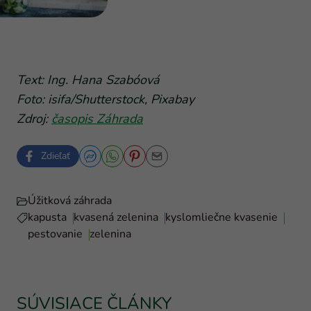
Text: Ing. Hana Szabóová
Foto: isifa/Shutterstock, Pixabay
Zdroj:
časopis Záhrada
Zdieľať
Úžitková záhrada
kapusta
kvasená zelenina
kyslomliečne kvasenie
pestovanie
zelenina
SÚVISIACE ČLÁNKY