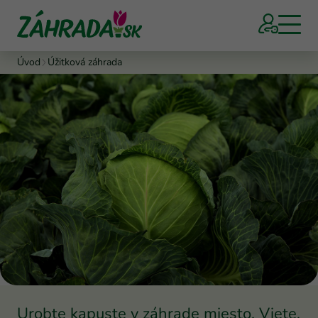
Úvod
Úžitková záhrada
Urobte kapuste v záhrade miesto. Viete,