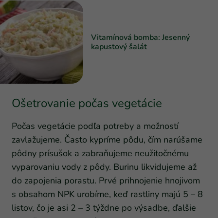
Vitamínová bomba: Jesenný
kapustový šalát
Ošetrovanie počas vegetácie
Počas vegetácie podľa potreby a možností
zavlažujeme. Často kypríme pôdu, čím narúšame
pôdny prísušok a zabraňujeme neužitočnému
vyparovaniu vody z pôdy. Burinu likvidujeme až
do zapojenia porastu. Prvé prihnojenie hnojivom
s obsahom NPK urobíme, keď rastliny majú 5 – 8
listov, čo je asi 2 – 3 týždne po výsadbe, ďalšie