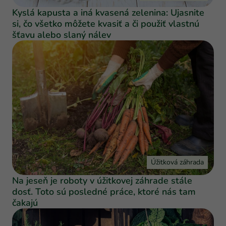
Kyslá kapusta a iná kvasená zelenina: Ujasnite
si, čo všetko môžete kvasiť a či použiť vlastnú
šťavu alebo slaný nálev
Úžitková záhrada
Na jeseň je roboty v úžitkovej záhrade stále
dosť. Toto sú posledné práce, ktoré nás tam
čakajú