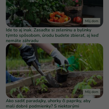
Môj dom
Ide to aj inak. Zasaďte si zeleninu a bylinky
týmto spôsobom, úrodu budete zbierať, aj keď
nemáte záhradu
Môj dom
Ako sadiť paradajky, uhorky či papriky, aby
mali dobré podmienky? S niektorými