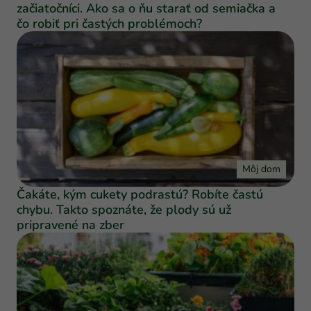
začiatočníci. Ako sa o ňu starať od semiačka a
čo robiť pri častých problémoch?
Môj dom
Čakáte, kým cukety podrastú? Robíte častú
chybu. Takto spoznáte, že plody sú už
pripravené na zber