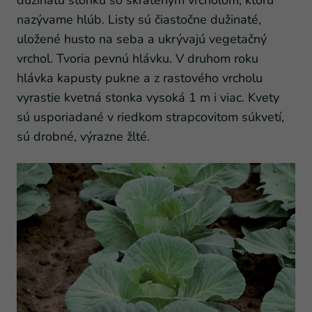
dužinatú stonku so skráteným vrcholom, ktorú
nazývame hlúb. Listy sú čiastočne dužinaté,
uložené husto na seba a ukrývajú vegetačný
vrchol. Tvoria pevnú hlávku. V druhom roku
hlávka kapusty pukne a z rastového vrcholu
vyrastie kvetná stonka vysoká 1 m i viac. Kvety
sú usporiadané v riedkom strapcovitom súkvetí,
sú drobné, výrazne žlté.