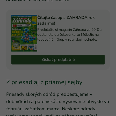
Čítajte časopis ZÁHRADA rok
zadarmo!
Predplaťte si magazín Záhrada za 20 € a
dostanete darčekovú kartu Möbelix na
ľubovoľný nákup v rovnakej hodnote.
Získať predplatné
Z priesad aj z priamej sejby
Priesady skorých odrôd predpestujeme v
debničkách a pareniskách. Vysievame obvykle vo
februári, začiatkom marca. Neskoré odrody