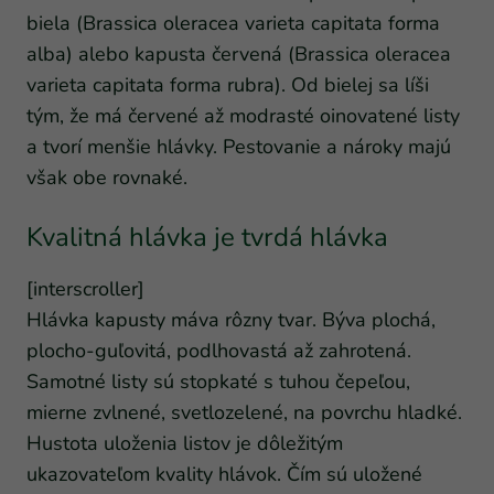
biela (Brassica oleracea varieta capitata forma
alba) alebo kapusta červená (Brassica oleracea
varieta capitata forma rubra). Od bielej sa líši
tým, že má červené až modrasté oinovatené listy
a tvorí menšie hlávky. Pestovanie a nároky majú
však obe rovnaké.
Kvalitná hlávka je tvrdá hlávka
[interscroller]
Hlávka kapusty máva rôzny tvar. Býva plochá,
plocho-guľovitá, podlhovastá až zahrotená.
Samotné listy sú stopkaté s tuhou čepeľou,
mierne zvlnené, svetlozelené, na povrchu hladké.
Hustota uloženia listov je dôležitým
ukazovateľom kvality hlávok. Čím sú uložené