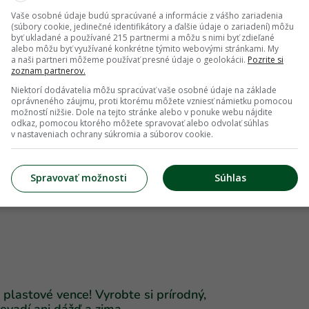
 totiž nie je iba praktický pomocník. Často
Vaše osobné údaje budú spracúvané a informácie z vášho zariadenia
(súbory cookie, jedinečné identifikátory a ďalšie údaje o zariadení) môžu
stávajú do životného prostredia. Patria k nim
byť ukladané a používané 215 partnermi a môžu s nimi byť zdieľané
alebo môžu byť využívané konkrétne týmito webovými stránkami. My
a používajú ako zmäkčovadlá alebo
a naši partneri môžeme používať presné údaje o geolokácii.
Pozrite si
zoznam partnerov.
Niektorí dodávatelia môžu spracúvať vaše osobné údaje na základe
oprávneného záujmu, proti ktorému môžete vzniesť námietku pomocou
y v plastoch patria látky označované ako UV
možností nižšie. Dole na tejto stránke alebo v ponuke webu nájdite
odkaz, pomocou ktorého môžete spravovať alebo odvolať súhlas
 zvýšenie odolnosti plastu proti slnečnému
v nastaveniach ochrany súkromia a súborov cookie.
riáli veľmi rýchlo prejaví zvrásnením jeho
Aj tieto látky však pretrvávajú v životnom
Spravovať možnosti
Súhlas
vého reťazca.
plastové vence! Vyrobte si prírodný,
evadí ani dážď a zima