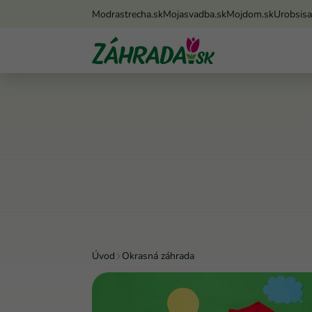
Modrastrecha.sk
Mojasvadba.sk
Mojdom.sk
Urobsis
Úvod
Okrasná záhrada