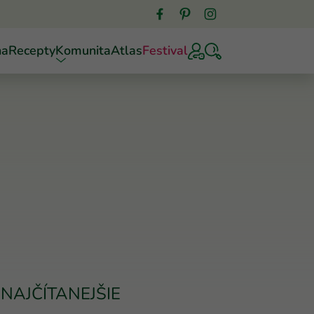
ňa
Recepty
Komunita
Atlas
Festival
NAJČÍTANEJŠIE