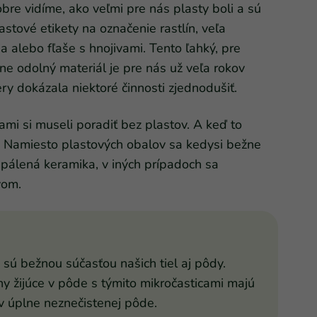
obre vidíme, ako veľmi pre nás plasty boli a sú
astové etikety na označenie rastlín, veľa
a alebo fľaše s hnojivami. Tento ľahký, pre
e odolný materiál je pre nás už veľa rokov
ry dokázala niektoré činnosti zjednodušiť.
ami si museli poradiť bez plastov. A keď to
my. Namiesto plastových obalov sa kedysi bežne
 pálená keramika, v iných prípadoch sa
vom.
sú bežnou súčasťou našich tiel aj pôdy.
hy žijúce v pôde s týmito mikročasticami majú
 v úplne neznečistenej pôde.