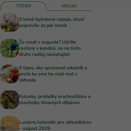
TÝŽDEŇ
MESIAC
3 letné bylinkové nápoje, ktoré
pripravíte za pár minút
Čo rezať v auguste? Udržte
rastliny v kondícii, no na tieto
druhy radšej nesiahajte!
5 tipov, ako spracovať rakytník a
prečo by sme ho mali mať v
záhrade
Kutavky, priateľky arachnofóbov a
staviteľky hlinených džbánov
Lunárny kalendár pre záhradkárov
– august 2026