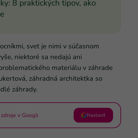
ky: 8 praktických tipov, ako
de
ocníkmi, svet je nimi v súčasnom
yše, niektoré sa nedajú ani
 problematického materiálu v záhrade
ukertová, záhradná architektka so
dlé záhrady.
zdroje v Googli
Nastaviť