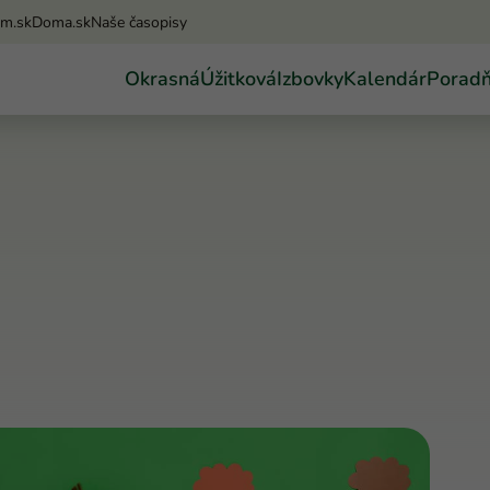
am.sk
Doma.sk
Naše časopisy
Okrasná
Úžitková
Izbovky
Kalendár
Porad