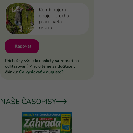
Kombinujem
oboje – trochu
práce, veľa
relaxu
Hlasovať
Priebežný výsledok ankety sa zobrazí po
odhlasovaní. Viac o téme sa dočítate v
článku:
Čo vysievať v auguste?
NAŠE ČASOPISY
UROB SI 