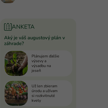
ANKETA
Aký je váš augustový plán v
záhrade?
Plánujem ďalšie
výsevy a
výsadbu na
jeseň
Už len zbieram
úrodu a užívam
si rozkvitnuté
kvety