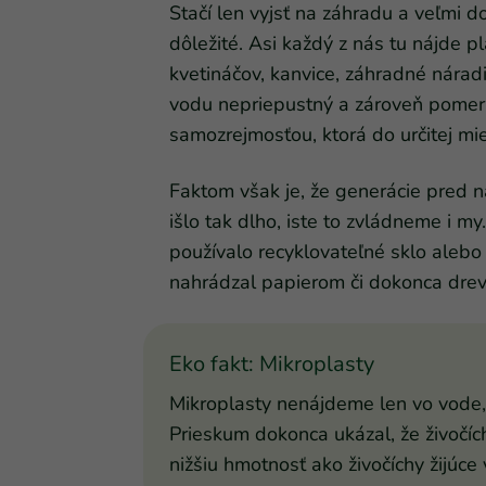
Stačí len vyjsť na záhradu a veľmi d
dôležité. Asi každý z nás tu nájde pl
kvetináčov, kanvice, záhradné náradi
vodu nepriepustný a zároveň pomern
samozrejmosťou, ktorá do určitej mie
Faktom však je, že generácie pred n
išlo tak dlho, iste to zvládneme i 
používalo recyklovateľné sklo alebo
nahrádzal papierom či dokonca dre
Eko fakt: Mikroplasty
Mikroplasty nenájdeme len vo vode, 
Prieskum dokonca ukázal, že živočíc
nižšiu hmotnosť ako živočíchy žijúce