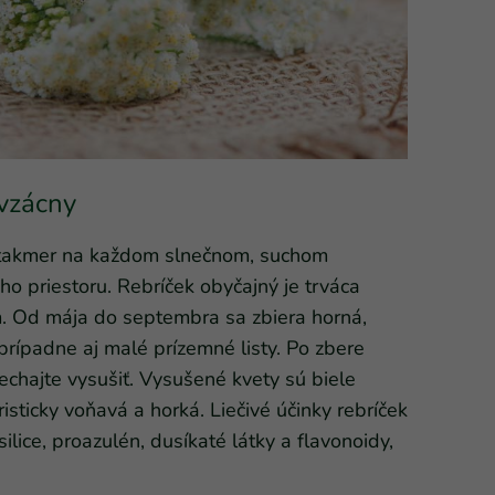
 vzácny
u takmer na každom slnečnom, suchom
ho priestoru. Rebríček obyčajný je trváca
. Od mája do septembra sa zbiera horná,
prípadne aj malé prízemné listy. Po zbere
echajte vysušiť. Vysušené kvety sú biele
risticky voňavá a horká. Liečivé účinky rebríček
ilice, proazulén, dusíkaté látky a flavonoidy,