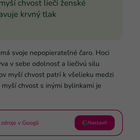
myší chvost lieči ženské
avuje krvný tlak
 má svoje nepopierateľné čaro. Hoci
va v sebe odolnosť a liečivú silu
ov myší chvost patrí k všelieku medzi
 myší chvost s inými bylinkami je
zdroje v Googli
Nastaviť