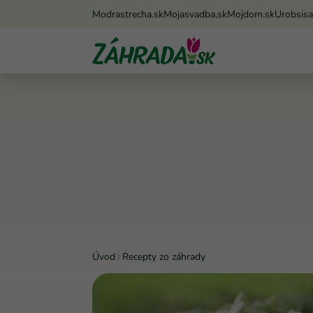
Modrastrecha.sk
Mojasvadba.sk
Mojdom.sk
Urobsis
Úvod
Recepty zo záhrady