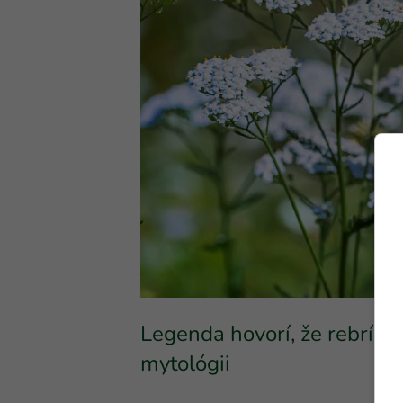
Legenda hovorí, že rebríče
mytológii