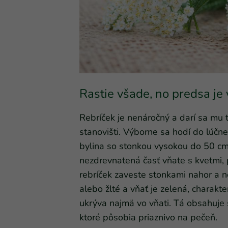
Rastie všade, no predsa je
Rebríček je nenáročný a darí sa m
stanovišti. Výborne sa hodí do lúčne
bylina so stonkou vysokou do 50 cm
nezdrevnatená časť vňate s kvetmi, 
rebríček zaveste stonkami nahor a n
alebo žlté a vňať je zelená, charakte
ukrýva najmä vo vňati. Tá obsahuje s
ktoré pôsobia priaznivo na pečeň.