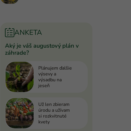
ANKETA
Aký je váš augustový plán v
záhrade?
Plánujem ďalšie
výsevy a
výsadbu na
jeseň
Už len zbieram
úrodu a užívam
si rozkvitnuté
kvety