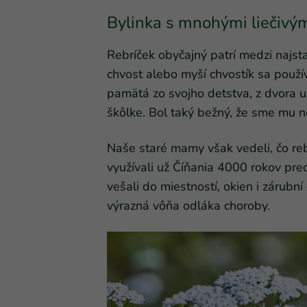
Bylinka s mnohými liečivý
Rebríček obyčajný patrí medzi najsta
chvost alebo myší chvostík sa použí
pamätá zo svojho detstva, z dvora u 
škôlke. Bol taký bežný, že sme mu n
Naše staré mamy však vedeli, čo reb
využívali už Číňania 4000 rokov pre
vešali do miestností, okien i zárubní 
výrazná vôňa odláka choroby.