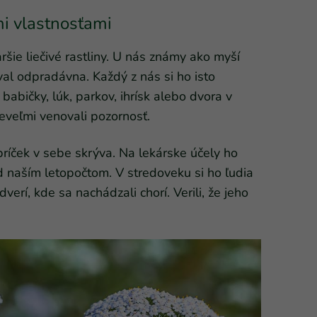
mi vlastnosťami
ršie liečivé rastliny. U nás známy ako myší
val odpradávna. Každý z nás si ho isto
babičky, lúk, parkov, ihrísk alebo dvora v
eveľmi venovali pozornosť.
ríček v sebe skrýva. Na lekárske účely ho
d naším letopočtom. V stredoveku si ho ľudia
dverí, kde sa nachádzali chorí. Verili, že jeho