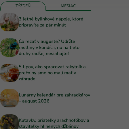
TÝŽDEŇ
MESIAC
3 letné bylinkové nápoje, ktoré
pripravíte za pár minút
Čo rezať v auguste? Udržte
rastliny v kondícii, no na tieto
druhy radšej nesiahajte!
5 tipov, ako spracovať rakytník a
prečo by sme ho mali mať v
záhrade
Lunárny kalendár pre záhradkárov
– august 2026
Kutavky, priateľky arachnofóbov a
staviteľky hlinených džbánov