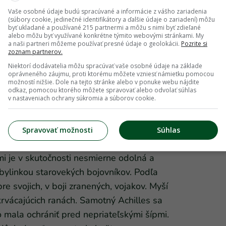
Vaše osobné údaje budú spracúvané a informácie z vášho zariadenia
(súbory cookie, jedinečné identifikátory a ďalšie údaje o zariadení) môžu
byť ukladané a používané 215 partnermi a môžu s nimi byť zdieľané
alebo môžu byť využívané konkrétne týmito webovými stránkami. My
a naši partneri môžeme používať presné údaje o geolokácii.
Pozrite si
zoznam partnerov.
Niektorí dodávatelia môžu spracúvať vaše osobné údaje na základe
oprávneného záujmu, proti ktorému môžete vzniesť námietku pomocou
možností nižšie. Dole na tejto stránke alebo v ponuke webu nájdite
odkaz, pomocou ktorého môžete spravovať alebo odvolať súhlas
v nastaveniach ochrany súkromia a súborov cookie.
Spravovať možnosti
Súhlas
mi je v skutočnosti nesmierne odolná a
bylinkou starovekých bojovníkov. Podľa
re svojich, v boji zranených, vojakov. Myší
krvácajúcich ranách. Samotný Achilles sa
ho mala ochrániť pred nepriateľskými šípmi.