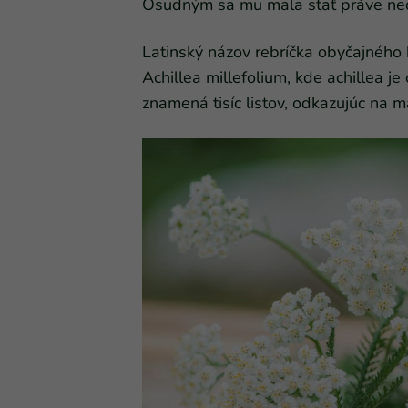
Osudným sa mu mala stať práve nedô
Latinský názov rebríčka obyčajného
Achillea millefolium, kde achillea j
znamená tisíc listov, odkazujúc na ma