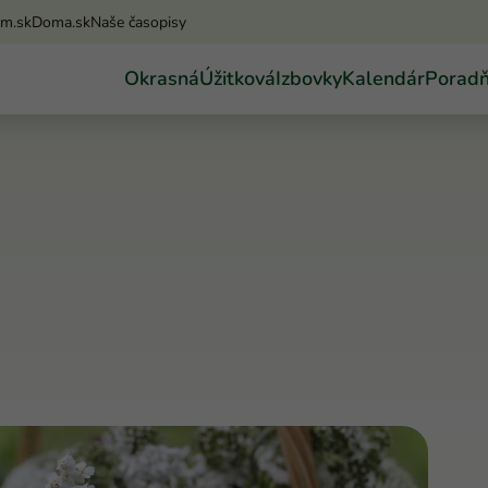
am.sk
Doma.sk
Naše časopisy
Okrasná
Úžitková
Izbovky
Kalendár
Porad