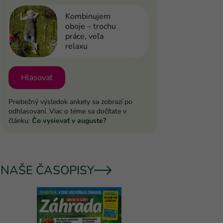
Kombinujem
oboje – trochu
práce, veľa
relaxu
Hlasovať
Priebežný výsledok ankety sa zobrazí po
odhlasovaní. Viac o téme sa dočítate v
článku:
Čo vysievať v auguste?
NAŠE ČASOPISY
UROB SI 