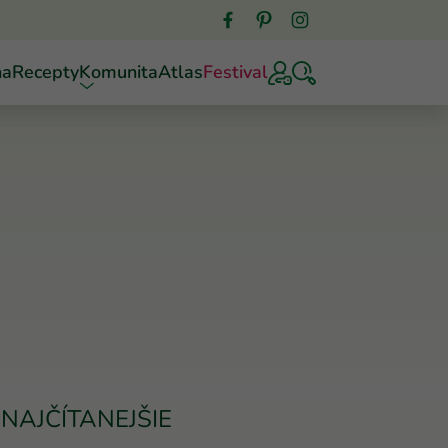
ňa
Recepty
Komunita
Atlas
Festival
NAJČÍTANEJŠIE