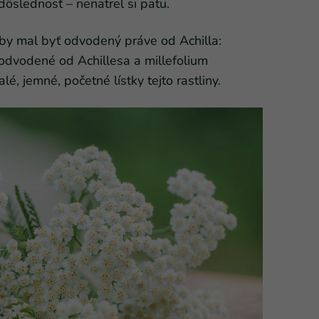
slednosť – nenatrel si pätu.
 by mal byť odvodený práve od Achilla:
e odvodené od Achillesa a millefolium
lé, jemné, početné lístky tejto rastliny.