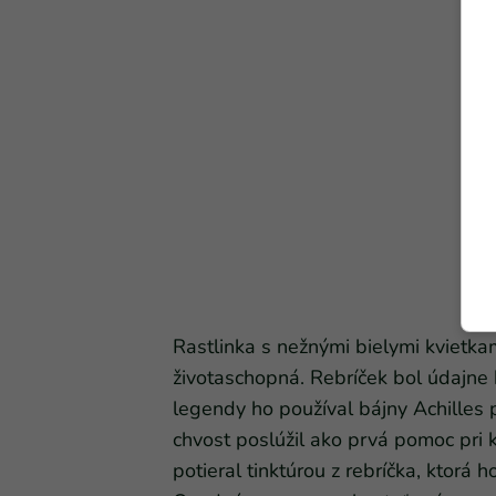
Rastlinka s nežnými bielymi kvietka
životaschopná. Rebríček bol údajne 
legendy ho používal bájny Achilles p
chvost poslúžil ako prvá pomoc pri 
potieral tinktúrou z rebríčka, ktorá 