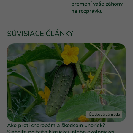
premení vaše záhony
na rozprávku
SÚVISIACE ČLÁNKY
Úžitková záhrada
Ako proti chorobám a škodcom uhoriek?
Siahnite po tejto klasickej, alebo ekologickej