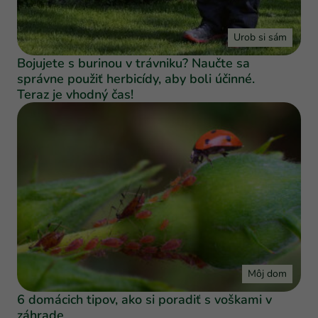
Urob si sám
Bojujete s burinou v trávniku? Naučte sa
správne použiť herbicídy, aby boli účinné.
Teraz je vhodný čas!
Môj dom
6 domácich tipov, ako si poradiť s voškami v
záhrade