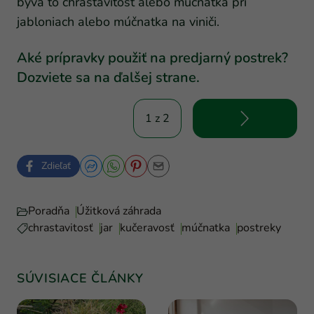
býva to chrastavitosť alebo múčnatka pri
jabloniach alebo múčnatka na viniči.
Aké prípravky použiť na predjarný postrek?
Dozviete sa na ďalšej strane.
1 z 2
Zdieľať
Poradňa
Úžitková záhrada
chrastavitosť
jar
kučeravosť
múčnatka
postreky
SÚVISIACE ČLÁNKY