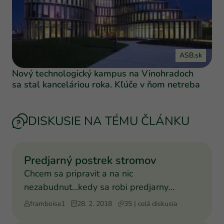
ASB.sk
Nový technologický kampus na Vinohradoch
sa stal kanceláriou roka. Kľúče v ňom netreba
DISKUSIE NA TÉMU ČLÁNKU
Predjarný postrek stromov
Chcem sa pripravit a na nic
nezabudnut...kedy sa robi predjarny
postrek, cim, co a proti comu? Hodil
framboise1
28. 2. 2018
35 | celá diskusia