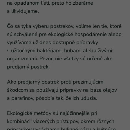
na opadanom lístí, preto ho zberáme
a likvidujeme.
Čo sa týka výberu postrekov, volíme len tie, ktoré
sú schválené pre ekologické hospodárenie alebo
využívame už dnes dostupné prípravky
s užitočnými baktériami, hubami alebo živými
organizmami. Pozor, nie všetky sú určené ako
predjarný postrek!
Ako predjarný postrek proti prezimujúcim
škodcom sa používajú prípravky na báze olejov
a parafínov, pôsobia tak, že ich udusia.
Ekologické metódy sú najúčinnejšie pri
kombinácii viacerých prístupov, okrem rôznych
prípravkov vysádzame bylinné pásy a kvitnúce