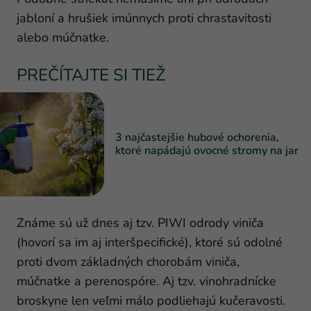
jabloní a hrušiek imúnnych proti chrastavitosti
alebo múčnatke.
PREČÍTAJTE SI TIEŽ
3 najčastejšie hubové ochorenia,
ktoré napádajú ovocné stromy na jar
Známe sú už dnes aj tzv. PIWI odrody viniča
(hovorí sa im aj interšpecifické), ktoré sú odolné
proti dvom základných chorobám viniča,
múčnatke a perenospóre. Aj tzv. vinohradnícke
broskyne len veľmi málo podliehajú kučeravosti.