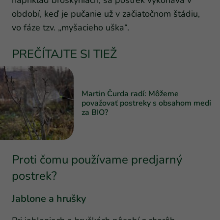
napríklad broskyniach, sa postrek vykonáva v
období, keď je pučanie už v začiatočnom štádiu,
vo fáze tzv. „myšacieho uška“.
PREČÍTAJTE SI TIEŽ
Martin Čurda radí: Môžeme
považovať postreky s obsahom medi
za BIO?
Proti čomu používame predjarný
postrek?
Jablone a hrušky