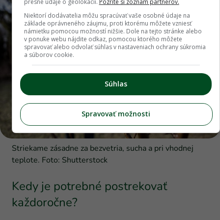
presné údaje o geolokácii.
Pozrite si zoznam partnerov.
Niektorí dodávatelia môžu spracúvať vaše osobné údaje na
základe oprávneného záujmu, proti ktorému môžete vzniesť
námietku pomocou možností nižšie. Dole na tejto stránke alebo
v ponuke webu nájdite odkaz, pomocou ktorého môžete
spravovať alebo odvolať súhlas v nastaveniach ochrany súkromia
a súborov cookie.
Súhlas
Spravovať možnosti
Striekame zásadne za bezvetria, sucha a pri vhodnej
teplote. Foto: Shutterstock
Kedy je potrebné postrekovať
každoročne?