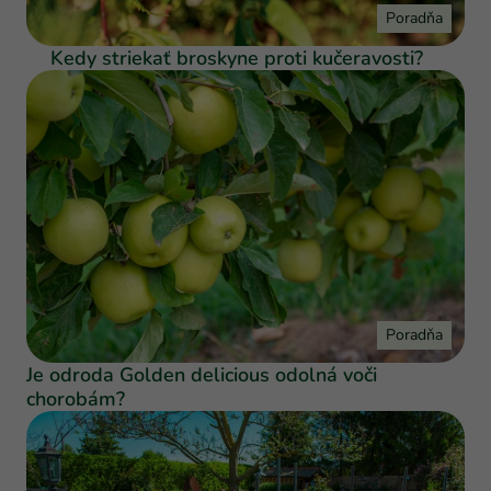
Poradňa
Kedy striekať broskyne proti kučeravosti?
Poradňa
Je odroda Golden delicious odolná voči
chorobám?