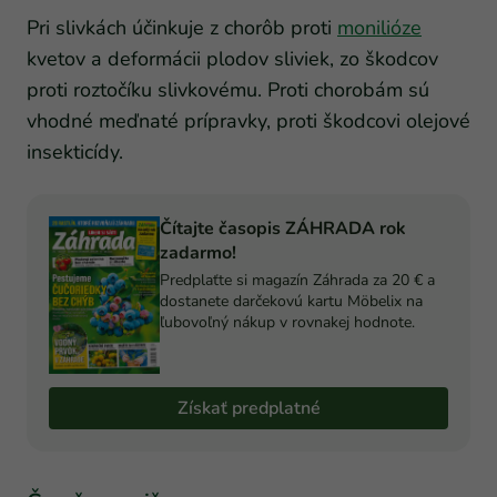
Pri slivkách účinkuje z chorôb proti
monilióze
kvetov a deformácii plodov sliviek, zo škodcov
proti roztočíku slivkovému. Proti chorobám sú
vhodné meďnaté prípravky, proti škodcovi olejové
insekticídy.
Čítajte časopis ZÁHRADA rok
zadarmo!
Predplaťte si magazín Záhrada za 20 € a
dostanete darčekovú kartu Möbelix na
ľubovoľný nákup v rovnakej hodnote.
Získať predplatné