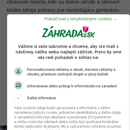
chránené miesta, kde sú dobre ukryté a zároveň
blízko zdroja potravy pre nasledujúcu generáciu.
Typickým miestom prezimovania sú trhliny kôry,
základy púčikov, ale zimujú aj na trvalkách či
burinách. Na jar, keď teploty stúpnu (zvyčajne
nad 7 – 10 °C), sa z vajíčok liahnu mladé larvy
Vážime si vaše súkromie a chceme, aby ste mali z
(nymfy), ktoré sa rýchlo vyvíjajú na bezkrídle
návštevy nášho webu najlepší zážitok. Preto by sme
vás radi požiadali o súhlas na:
alebo krídlaté vošky.
Personalizovaná reklama a obsah, meranie reklamy a
Predjarný postrek olejovými prípravkami dokáže
obsahu, prieskum cieľových skupín a vývoj služieb
efektívne zlikvidovať vajíčka a nymfy tým, že ich
Uchovávanie alebo prístup k informáciám na zariadení
udusí. Tento zásah je mimoriadne účinný v
prevencii masívneho výskytu vošiek na jar. Avšak
Ďalšie informácie
vošky prilietavajú na rastliny aj z okolia, takže ich
Vaše osobné údaje budú spracúvané a informácie z vášho
zariadenia (súbory cookie, jedinečné identifikátory a ďalšie údaje
výskyt sledujeme počas celej sezóny.
o zariadení) môžu byť ukladané a používané 215 partnermi
a môžu s nimi byť zdieľané alebo môžu byť využívané konkrétne
týmito webovými stránkami. My a naši partneri môžeme používať