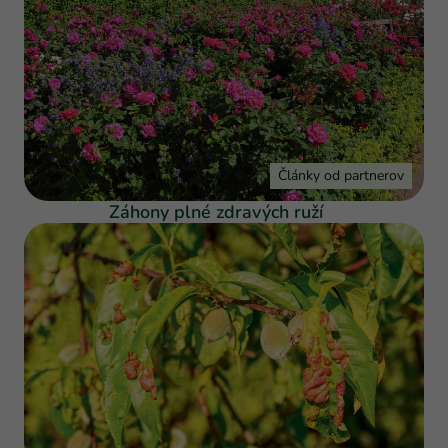
Články od partnerov
Záhony plné zdravých ruží