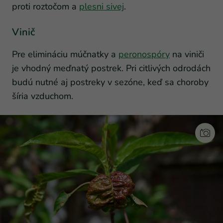
proti roztočom a
plesni sivej
.
Vinič
Pre elimináciu múčnatky a
peronospóry
na viniči
je vhodný meďnatý postrek. Pri citlivých odrodách
budú nutné aj postreky v sezóne, keď sa choroby
šíria vzduchom.