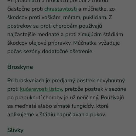
Pri jabloniach a hruškách pôsobí z chorôb
čiastočne proti
chrastavitosti
a múčnatke, zo
škodcov proti voškám, méram, pukliciam. Z
postrekov sa proti chorobám používajú
najčastejšie meďnaté a proti zimujúcim štádiám
škodcov olejové prípravky. Múčnatka vyžaduje
počas sezóny dodatočné ošetrenie.
Broskyne
Pri broskyniach je predjarný postrek nevyhnutný
proti
kučeravosti listov
, pretože postrek v sezóne
po prepuknutí choroby je už neúčinný. Používajú
sa meďnaté alebo sírnaté fungicídy, ktoré
aplikujeme v štádiu napučiavania pukov.
Slivky