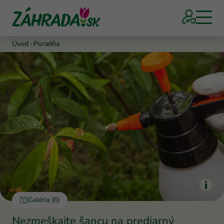
Úvod
Poradňa
Galéria (6)
Nezmeškajte šancu na predjarný