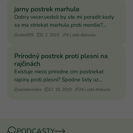
jarny postrek marhule
Dobry vecer,vedeli by ste mi poradit kedy
sa ma striekat marhula proti monilie?
Byvam v jarovciach za
robo555
3. 2. 2023
4 | celá diskusia
Prírodný postrek proti plesni na
rajčinách
Existuje nieco prirodne cim postriekat
rajciny proti plesni? Spodne listy uz
hnednu, olamala som ich
zaciatocnicka
17. 10. 2019
24 | celá diskusia
PODCASTY