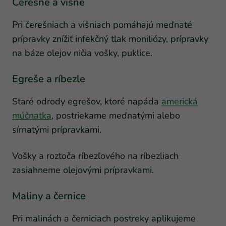
Čerešne a višne
Pri čerešniach a višniach pomáhajú meďnaté
prípravky znížiť infekčný tlak moniliózy, prípravky
na báze olejov ničia vošky, puklice.
Egreše a ríbezle
Staré odrody egrešov, ktoré napáda
americká
múčnatka
, postriekame meďnatými alebo
sírnatými prípravkami.
Vošky a roztoča ríbezľového na ríbezliach
zasiahneme olejovými prípravkami.
Maliny a černice
Pri malinách a černiciach postreky aplikujeme