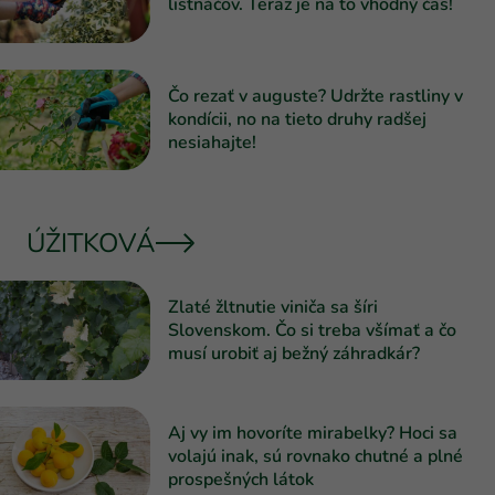
listnáčov. Teraz je na to vhodný čas!
Čo rezať v auguste? Udržte rastliny v
kondícii, no na tieto druhy radšej
nesiahajte!
ÚŽITKOVÁ
Zlaté žltnutie viniča sa šíri
Slovenskom. Čo si treba všímať a čo
musí urobiť aj bežný záhradkár?
Aj vy im hovoríte mirabelky? Hoci sa
volajú inak, sú rovnako chutné a plné
prospešných látok