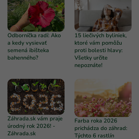
Odborníčka radí: Ako
15 liečivých byliniek,
a kedy vysievať
ktoré vám pomôžu
semená ibišteka
proti bolesti hlavy:
bahenného?
Všetky určite
nepoznáte!
Záhrada.sk vám praje
Farba roka 2026
úrodný rok 2026! -
prichádza do záhrad:
Záhrada.sk
Týchto 6 rastlín