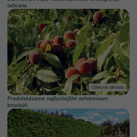
ochrane
Úžitková záhrada
Predchádzame najčastejším ochoreniam
broskýň