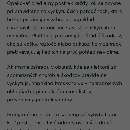
Opakovať predjarný postrek každý rok sa zvykne
pri pravidelne sa vyskytujúcich patogénoch, ktoré
bežne prezimujú v záhrade, napríklad
chrastavitosť jabloní, kučeravosť broskýň alebo
monilióza. Platí to aj pre zimujúce štádiá škodcov,
ako sú vošky, roztoče alebo puklice, tie v záhrade
pretrvávajú, aj keď ich na prvý pohľad nevidíme.
Ak máme záhradu v oblasti, kde sa niektorá zo
spomínaných chorôb a škodcov pravidelne
vyskytuje, napríklad broskyne vo vinohradníckych
oblastiach trpia na kučeravosť listov, je
preventívny postrek vhodný.
Predjarnému postreku sa neoplatí vyhýbať, ani
keď pestujeme citlivé odrody ovocných drevín,