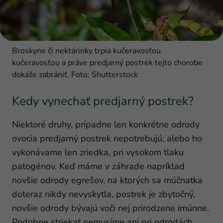
Broskyne či nektárinky trpia kučeravosťou.
kučeravosťou a práve predjarný postrek tejto chorobe
dokáže zabrániť. Foto: Shutterstock
Kedy vynechať predjarný postrek?
Niektoré druhy, prípadne len konkrétne odrody
ovocia predjarný postrek nepotrebujú, alebo ho
vykonávame len zriedka, pri vysokom tlaku
patogénov. Keď máme v záhrade napríklad
novšie odrody egrešov, na ktorých sa múčnatka
doteraz nikdy nevyskytla, postrek je zbytočný,
novšie odrody bývajú voči nej prirodzene imúnne.
Podobne striekať nemusíme ani pri odrodách