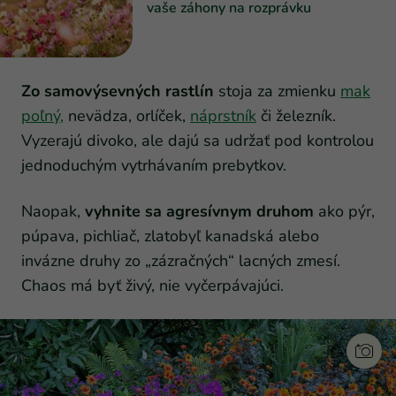
vaše záhony na rozprávku
Zo samovýsevných rastlín
stoja za zmienku
mak
poľný,
nevädza, orlíček,
náprstník
či železník.
Vyzerajú divoko, ale dajú sa udržať pod kontrolou
jednoduchým vytrhávaním prebytkov.
Naopak,
vyhnite sa agresívnym druhom
ako pýr,
púpava, pichliač, zlatobyľ kanadská alebo
invázne druhy zo „zázračných“ lacných zmesí.
Chaos má byť živý, nie vyčerpávajúci.