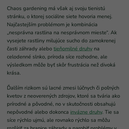
Chaos gardening má však aj svoju tienistú
stránku, o ktorej sociálne siete hovoria menej.
Najčastejším problémom je kombinácia
„nesprávna rastlina na nesprávnom mieste“. Ak
vysejete rastliny milujúce sucho do zamokrenej
časti záhrady alebo
tieňomilné druhy
na
celodenné slnko, príroda síce rozhodne, ale
výsledkom môže byť skôr frustrácia než divoká
krása.
Ďalším rizikom sú lacné zmesi lúčnych či poľných
kvetov z neoverených zdrojov, ktoré sa tvária ako
prírodné a pôvodné, no v skutočnosti obsahujú
nepôvodné alebo dokonca
invázne druhy
. Tie sa
síce rýchlo ujmú, ale rovnako rýchlo sa môžu
rozšíriť za hranice záhrady a narobiť problémy v