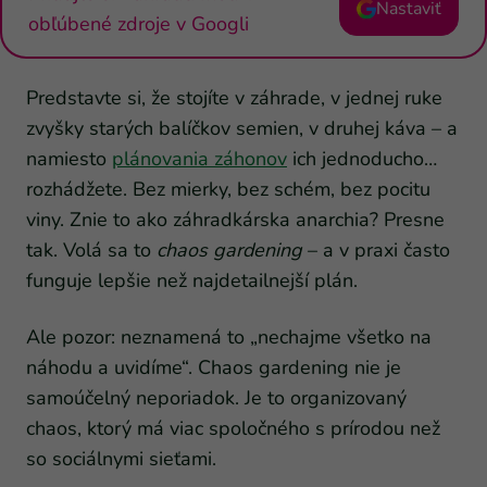
Nastaviť
obľúbené zdroje v Googli
Predstavte si, že stojíte v záhrade, v jednej ruke
zvyšky starých balíčkov semien, v druhej káva – a
namiesto
plánovania záhonov
ich jednoducho…
rozhádžete. Bez mierky, bez schém, bez pocitu
viny. Znie to ako záhradkárska anarchia? Presne
tak. Volá sa to
chaos gardening
– a v praxi často
funguje lepšie než najdetailnejší plán.
Ale pozor: neznamená to „nechajme všetko na
náhodu a uvidíme“. Chaos gardening nie je
samoúčelný neporiadok. Je to organizovaný
chaos, ktorý má viac spoločného s prírodou než
so sociálnymi sieťami.