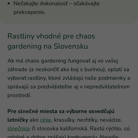
Nečakajte dokonalosť – očakávajte
prekvapenie.
Rastliny vhodné pre chaos
gardening na Slovensku
Ak má chaos gardening fungovať aj vo vašej
záhrade (a neskončiť ako boj s burinou), oplatí sa
vyberať rastliny, ktoré zvládajú naše podmienky a
správajú sa predvídateľne aj v nepredvídateľnom
prostredí.
Pre slnečné miesta sa výborne osvedčujú
letničky
ako
cínie
, krasuľky, nechtíky, nevädze,
slnečnice
či slncovka kalifornská. Rastú rýchlo, sú
odolné a dobre znášajú konkurenciu. Navyše