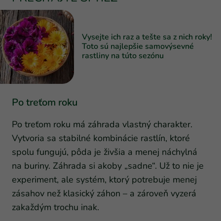
Vysejte ich raz a tešte sa z nich roky!
Toto sú najlepšie samovýsevné
rastliny na túto sezónu
Po treťom roku
Po treťom roku má záhrada vlastný charakter.
Vytvoria sa stabilné kombinácie rastlín, ktoré
spolu fungujú, pôda je živšia a menej náchylná
na buriny. Záhrada si akoby „sadne“. Už to nie je
experiment, ale systém, ktorý potrebuje menej
zásahov než klasický záhon – a zároveň vyzerá
zakaždým trochu inak.