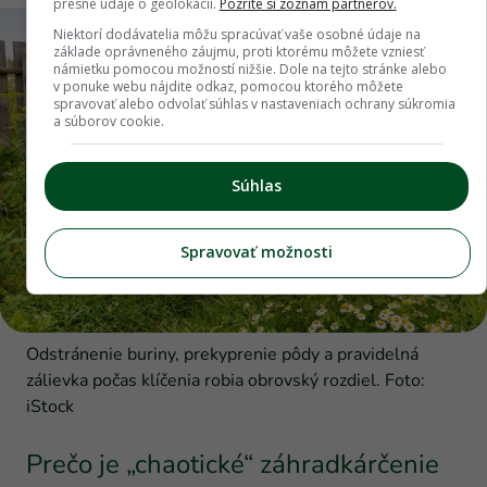
presné údaje o geolokácii.
Pozrite si zoznam partnerov.
Niektorí dodávatelia môžu spracúvať vaše osobné údaje na
základe oprávneného záujmu, proti ktorému môžete vzniesť
námietku pomocou možností nižšie. Dole na tejto stránke alebo
v ponuke webu nájdite odkaz, pomocou ktorého môžete
spravovať alebo odvolať súhlas v nastaveniach ochrany súkromia
a súborov cookie.
Súhlas
Spravovať možnosti
Odstránenie buriny, prekyprenie pôdy a pravidelná
zálievka počas klíčenia robia obrovský rozdiel. Foto:
iStock
Prečo je „chaotické“ záhradkárčenie