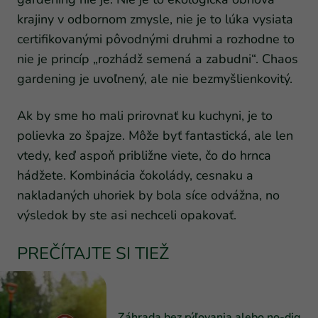
krajiny v odbornom zmysle, nie je to lúka vysiata
certifikovanými pôvodnými druhmi a rozhodne to
nie je princíp „rozhádž semená a zabudni“. Chaos
gardening je uvoľnený, ale nie bezmyšlienkovitý.
Ak by sme ho mali prirovnať ku kuchyni, je to
polievka zo špajze. Môže byť fantastická, ale len
vtedy, keď aspoň približne viete, čo do hrnca
hádžete. Kombinácia čokolády, cesnaku a
nakladaných uhoriek by bola síce odvážna, no
výsledok by ste asi nechceli opakovať.
PREČÍTAJTE SI TIEŽ
Záhrada bez rýľovania alebo no-dig