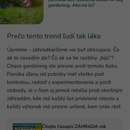
gardening. Ako na to?
Prečo tento trend ľudí tak láka
Úprimne – záhradkárčenie vie byť stresujúce. Čo
ak to zasadím zle? Čo ak sa tie rastliny „bijú“?
Chaos gardening ide presne proti tomuto tlaku.
Ponúka úľavu od potreby mať všetko pod
kontrolou, radosť z experimentovania a pocit
slobody. Je v ňom aj jemná rebélia proti sterilným
záhradám, kde má každý list pridelené miesto a
každý výhonok má presne určené, kam smie rásť.
Čítajte časopis ZÁHRADA rok