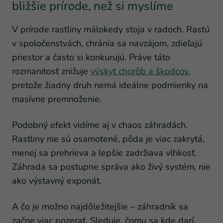
bližšie prírode, než si myslíme
V prírode rastliny málokedy stoja v radoch. Rastú
v spoločenstvách, chránia sa navzájom, zdieľajú
priestor a často si konkurujú. Práve táto
rozmanitosť znižuje
výskyt chorôb a škodcov
,
pretože žiadny druh nemá ideálne podmienky na
masívne premnoženie.
Podobný efekt vidíme aj v chaos záhradách.
Rastliny nie sú osamotené, pôda je viac zakrytá,
menej sa prehrieva a lepšie zadržiava vlhkosť.
Záhrada sa postupne správa ako živý systém, nie
ako výstavný exponát.
A čo je možno najdôležitejšie – záhradník sa
začne viac pozerať. Sleduje, čomu sa kde darí,