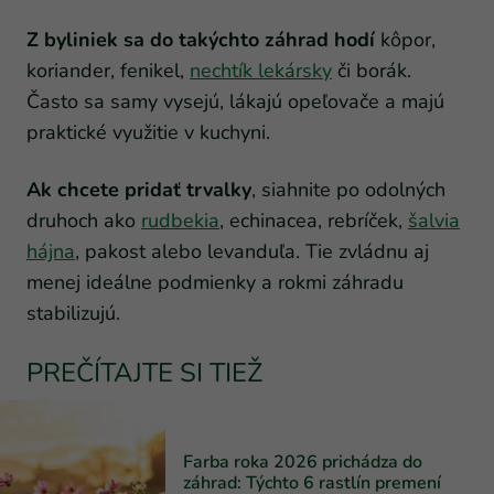
Z byliniek sa do takýchto záhrad hodí
kôpor,
koriander, fenikel,
nechtík lekársky
či borák.
Často sa samy vysejú, lákajú opeľovače a majú
praktické využitie v kuchyni.
Ak chcete pridať trvalky
, siahnite po odolných
druhoch ako
rudbekia
, echinacea, rebríček,
šalvia
hájna
, pakost alebo levanduľa. Tie zvládnu aj
menej ideálne podmienky a rokmi záhradu
stabilizujú.
PREČÍTAJTE SI TIEŽ
Farba roka 2026 prichádza do
záhrad: Týchto 6 rastlín premení