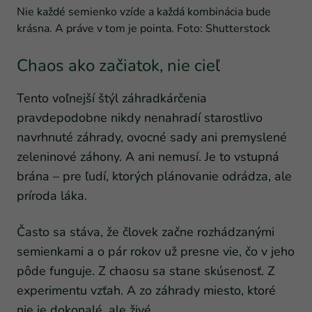
Nie každé semienko vzíde a každá kombinácia bude
krásna. A práve v tom je pointa. Foto: Shutterstock
Chaos ako začiatok, nie cieľ
Tento voľnejší štýl záhradkárčenia
pravdepodobne nikdy nenahradí starostlivo
navrhnuté záhrady, ovocné sady ani premyslené
zeleninové záhony. A ani nemusí. Je to vstupná
brána – pre ľudí, ktorých plánovanie odrádza, ale
príroda láka.
Často sa stáva, že človek začne rozhádzanými
semienkami a o pár rokov už presne vie, čo v jeho
pôde funguje. Z chaosu sa stane skúsenosť. Z
experimentu vzťah. A zo záhrady miesto, ktoré
nie je dokonalé, ale živé.