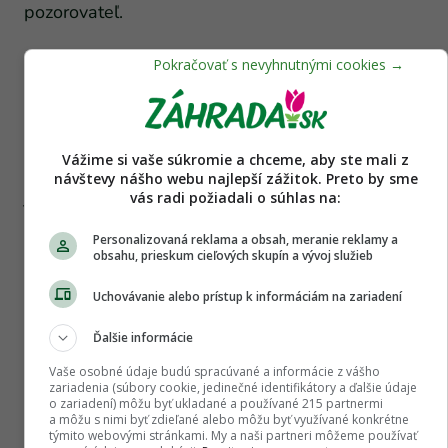
pozorovateľ.
Chaos ≠ burina všade
Veľkým omylom je predstava, že chaos
gardening znamená „nechajme všetko rásť“.
Vážime si vaše súkromie a chceme, aby ste mali z
Niektoré buriny sú ekologicky cenné, iné sú
návštevy nášho webu najlepší zážitok. Preto by sme
jednoducho neúnavní dobyvatelia.
Pýr
a
pupenec
vás radi požiadali o súhlas na:
pozná každý, kto sa niekedy snažil udržať záhon
Personalizovaná reklama a obsah, meranie reklamy a
aspoň trochu pod kontrolou.
obsahu, prieskum cieľových skupín a vývoj služieb
Uchovávanie alebo prístup k informáciám na zariadení
Zdravý chaos znamená výber. Nechávame to, čo
prináša hodnotu – pre opeľovače, pôdu alebo
Ďalšie informácie
oko – a odstraňujeme to, čo všetko ostatné udusí.
Vaše osobné údaje budú spracúvané a informácie z vášho
Skúsení záhradníci tomu hovoria „editovanie“.
zariadenia (súbory cookie, jedinečné identifikátory a ďalšie údaje
o zariadení) môžu byť ukladané a používané 215 partnermi
Menej romantické slovo, ale veľmi praktické.
a môžu s nimi byť zdieľané alebo môžu byť využívané konkrétne
týmito webovými stránkami. My a naši partneri môžeme používať