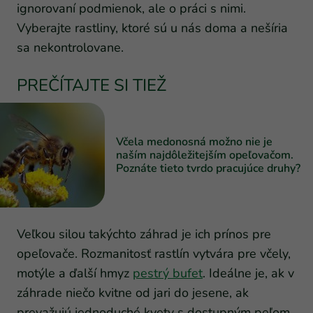
ignorovaní podmienok, ale o práci s nimi.
Vyberajte rastliny, ktoré sú u nás doma a nešíria
sa nekontrolovane.
PREČÍTAJTE SI TIEŽ
Včela medonosná možno nie je
naším najdôležitejším opeľovačom.
Poznáte tieto tvrdo pracujúce druhy?
Veľkou silou takýchto záhrad je ich prínos pre
opeľovače. Rozmanitosť rastlín vytvára pre včely,
motýle a ďalší hmyz
pestrý bufet
. Ideálne je, ak v
záhrade niečo kvitne od jari do jesene, ak
prevažujú jednoduché kvety s dostupným peľom