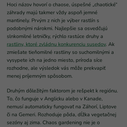
Hoci názov hovorí o chaose, úspešné „chaotické“
záhrady majú takmer vždy aspoň jemné
mantinely. Prvým z nich je výber rastlín s
podobnými nárokmi. Najlepšie sa osvedčujú
slnkomilné letničky, rýchlo rastúce druhy a
rastliny, ktoré zvládnu konkurenciu susedov
. Ak
zmiešate tieňomilné rastliny so suchomilnými a
vysypete ich na jedno miesto, príroda síce
rozhodne, ale výsledok vás môže prekvapiť
menej príjemným spôsobom.
Druhým dôležitým faktorom je rešpekt k regiónu.
To, čo funguje v Anglicku alebo v Kanade,
nemusí automaticky fungovať na Záhorí, Liptove
či na Gemeri. Rozhoduje pôda, dĺžka vegetačnej
sezóny aj zima. Chaos gardening nie je o