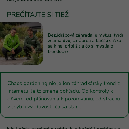
PREČÍTAJTE SI TIEŽ
Bezúdržbová záhrada je mýtus, tvrdí
známa dvojica Čurda a Laššák. Ako
sa k nej priblížiť a čo si myslia o
trendoch?
Chaos gardening nie je len záhradkársky trend z
internetu. Je to zmena pohľadu. Od kontroly k
dôvere, od plánovania k pozorovaniu, od strachu
z chýb k zvedavosti, čo sa stane.
Nie každé semienko vzíde. Nie každá kombinácia