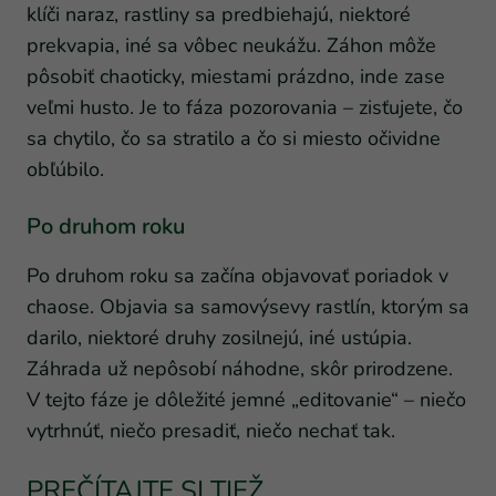
klíči naraz, rastliny sa predbiehajú, niektoré
prekvapia, iné sa vôbec neukážu. Záhon môže
pôsobiť chaoticky, miestami prázdno, inde zase
veľmi husto. Je to fáza pozorovania – zisťujete, čo
sa chytilo, čo sa stratilo a čo si miesto očividne
obľúbilo.
Po druhom roku
Po druhom roku sa začína objavovať poriadok v
chaose. Objavia sa samovýsevy rastlín, ktorým sa
darilo, niektoré druhy zosilnejú, iné ustúpia.
Záhrada už nepôsobí náhodne, skôr prirodzene.
V tejto fáze je dôležité jemné „editovanie“ – niečo
vytrhnúť, niečo presadiť, niečo nechať tak.
PREČÍTAJTE SI TIEŽ