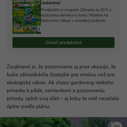
zadarmo!
Predplaťte si magazín Záhrada za 20 € a
dostanete darčekovú kartu Möbelix na
ľubovoľný nákup v rovnakej hodnote.
Získať predplatné
Zaujímavé je, že pozorovania aj prax ukazujú, že
ľudia záhradkárčia častejšie pre emóciu než pre
ekologický výkon. Ak chaos gardening niekoho
privedie k pôde, semienkam a pozorovaniu
prírody, splnil svoj účel – aj keby to celé nezačalo
úplne podľa plánu.